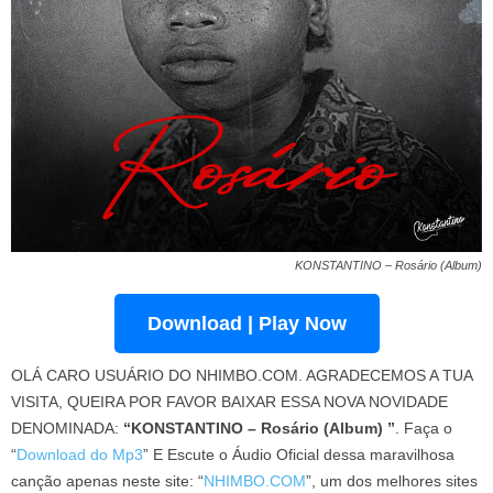
KONSTANTINO – Rosário (Album)
Download | Play Now
OLÁ CARO USUÁRIO DO NHIMBO.COM. AGRADECEMOS A TUA
VISITA, QUEIRA POR FAVOR BAIXAR ESSA NOVA NOVIDADE
DENOMINADA:
“KONSTANTINO – Rosário (Album) ”
. Faça o
“
Download do Mp3
” E Escute o Áudio Oficial dessa maravilhosa
canção apenas neste site: “
NHIMBO.COM
”, um dos melhores sites