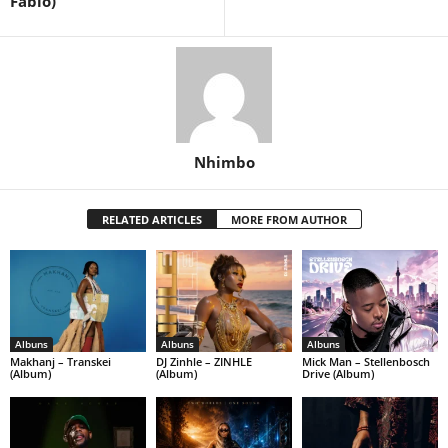
Fabio)
Nhimbo
RELATED ARTICLES
MORE FROM AUTHOR
Albuns
Albuns
Albuns
Makhanj – Transkei
DJ Zinhle – ZINHLE
Mick Man – Stellenbosch
(Album)
(Album)
Drive (Album)