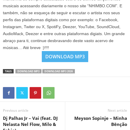
musicais acessando diariamente o nosso site “NHIMBO.COM”. E
também, não se esqueça de seguir e escutar o artista nos seus
perfis das plataformas digitais como por exemplo: o Facebook,
Instagram, Twiter ou X, SpotiFy, Deezer, YouTube, SoundCloud,
AudioMack, Deezer e entre outras plataformas digiats. Um grande
abraço para ti, continue desbravando deste vasto acervo de
músicas… Até breve :)!!!!
DOWNLOAD MP3
TAGS
DOWNLOAD MP3
DOWNLOAD MP3 2026
Previous article
Next article
Dj Palhas Jr – Vai (feat. DJ
Meyson Sopinje – Minha
Nelasta Nel Flow, Milo &
Bênção