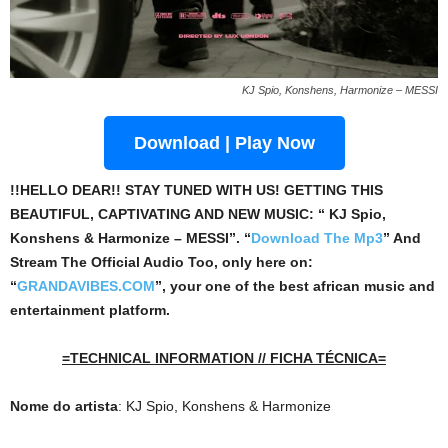
KJ Spio, Konshens, Harmonize – MESSI
Download | Play Now
!!HELLO DEAR!! STAY TUNED WITH US! GETTING THIS
BEAUTIFUL, CAPTIVATING AND NEW MUSIC: “ KJ Spio,
Konshens & Harmonize – MESSI”. “
Download The Mp3
”
And
Stream The Official Audio Too, only here on:
“
GRANDAVIBES.COM
”, your one of the best african music and
entertainment platform.
=TECHNICAL INFORMATION // FICHA TÉCNICA=
Nome do artista
: KJ Spio, Konshens & Harmonize