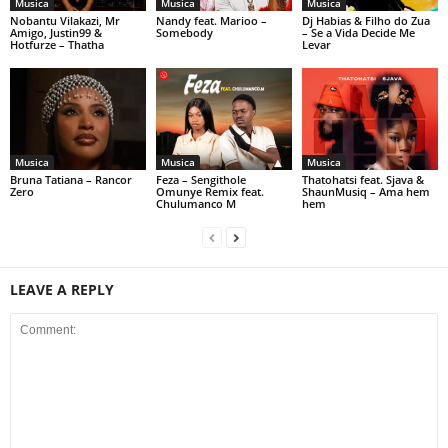
Musica
Musica
Musica
Nobantu Vilakazi, Mr
Nandy feat. Marioo –
Dj Habias & Filho do Zua
Amigo, Justin99 &
Somebody
– Se a Vida Decide Me
Hotfurze – Thatha
Levar
Musica
Musica
Musica
Bruna Tatiana – Rancor
Feza – Sengithole
Thatohatsi feat. Sjava &
Zero
Omunye Remix feat.
ShaunMusiq – Ama hem
Chulumanco M
hem
LEAVE A REPLY