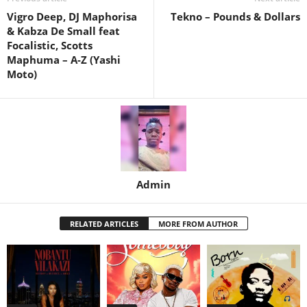
Vigro Deep, DJ Maphorisa
Tekno – Pounds & Dollars
& Kabza De Small feat
Focalistic, Scotts
Maphuma – A-Z (Yashi
Moto)
Admin
RELATED ARTICLES
MORE FROM AUTHOR