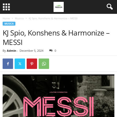
Home
Musica
KJ Spio, Konshens & Harmonize – MESSI
MUSICA
KJ Spio, Konshens & Harmonize –
MESSI
By
Admin
-
December 5, 2024
0