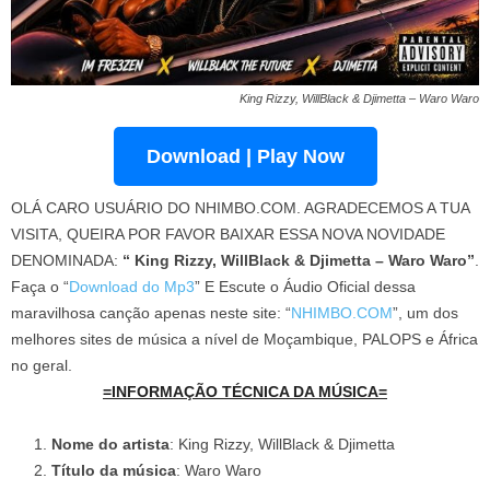
King Rizzy, WillBlack & Djimetta – Waro Waro
Download | Play Now
OLÁ CARO USUÁRIO DO NHIMBO.COM. AGRADECEMOS A TUA
VISITA, QUEIRA POR FAVOR BAIXAR ESSA NOVA NOVIDADE
DENOMINADA:
“ King Rizzy, WillBlack & Djimetta – Waro Waro”
.
Faça o “
Download do Mp3
” E Escute o Áudio Oficial dessa
maravilhosa canção apenas neste site: “
NHIMBO.COM
”, um dos
melhores sites de música a nível de Moçambique, PALOPS e África
no geral.
=INFORMAÇÃO TÉCNICA DA MÚSICA=
Nome do artista
: King Rizzy, WillBlack & Djimetta
Título da música
: Waro Waro