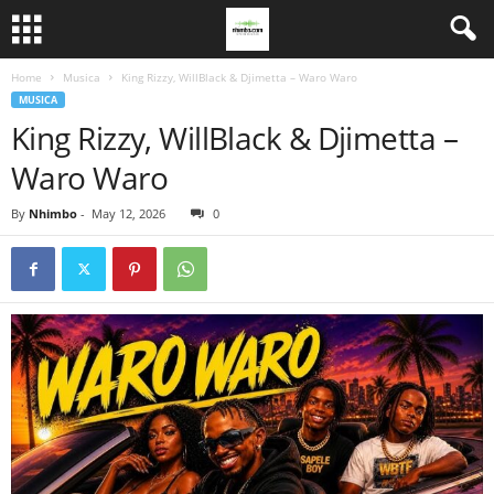
Home
Musica
King Rizzy, WillBlack & Djimetta – Waro Waro
MUSICA
King Rizzy, WillBlack & Djimetta –
Waro Waro
By
Nhimbo
-
May 12, 2026
0