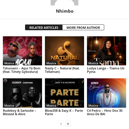
Nhimbo
RELATED ARTICLES
MORE FROM AUTHOR
Musica
Musica
Musica
Tshunami – Aqui Tá Bom
Nasty C – Natural (feat.
Ludya Langa – Tsama Uti
(feat. Tchely Gybodura)
Tellaman)
Pyina
Musica
Musica
Musica
Rudeboy & Sarkodie –
Blow258 & Eazy-K – Parte
C4 Pedro – Hino Dos 30
Blessed & Alive
Parte
Anos De BAI