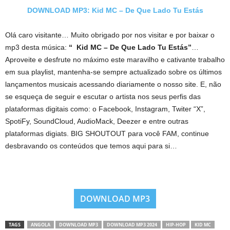
DOWNLOAD MP3: Kid MC – De Que Lado Tu Estás
Olá caro visitante… Muito obrigado por nos visitar e por baixar o
mp3 desta música:
“ Kid MC – De Que Lado Tu Estás”
…
Aproveite e desfrute no máximo este maravilho e cativante trabalho
em sua playlist, mantenha-se sempre actualizado sobre os últimos
lançamentos musicais acessando diariamente o nosso site. E, não
se esqueça de seguir e escutar o artista nos seus perfis das
plataformas digitais como: o Facebook, Instagram, Twiter “X”,
SpotiFy, SoundCloud, AudioMack, Deezer e entre outras
plataformas digiats. BIG SHOUTOUT para você FAM, continue
desbravando os conteúdos que temos aqui para si…
DOWNLOAD MP3
TAGS
ANGOLA
DOWNLOAD MP3
DOWNLOAD MP3 2024
HIP-HOP
KID MC