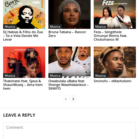
Musica
Musica
Musica
Dj Habias & Filho do Zua
Bruna Tatiana – Rancor
Feza – Sengithole
– Se a Vida Decide Me
Zero
Omunye Remix feat.
Levar
Chulumanco M
Musica
Musica
Musica
Thatohatsi feat. Sjava &
Owabulala uBaba feat.
Sminofu – eMachobeni
ShaunMusiq – Ama hem
Shenge Wasehlalankosi –
hem
SIHAYO
LEAVE A REPLY