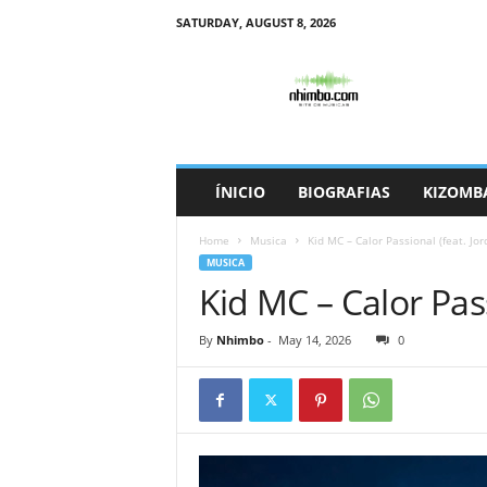
SATURDAY, AUGUST 8, 2026
N
h
i
m
b
o
ÍNICIO
BIOGRAFIAS
KIZOMB
Home
Musica
Kid MC – Calor Passional (feat. Jor
MUSICA
Kid MC – Calor Pass
By
Nhimbo
-
May 14, 2026
0