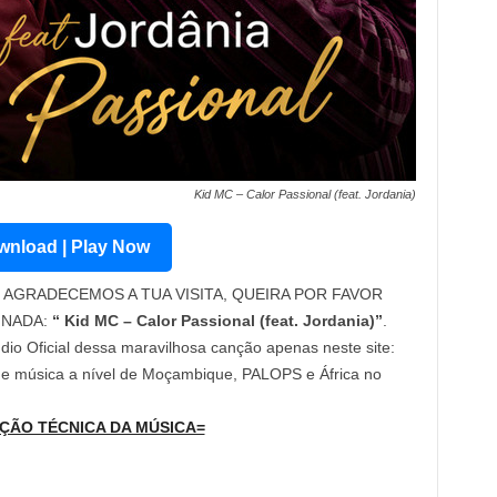
Kid MC – Calor Passional (feat. Jordania)
nload | Play Now
AGRADECEMOS A TUA VISITA, QUEIRA POR FAVOR
INADA:
“ Kid MC – Calor Passional (feat. Jordania)”
.
dio Oficial dessa maravilhosa canção apenas neste site:
 de música a nível de Moçambique, PALOPS e África no
ÇÃO TÉCNICA DA MÚSICA=