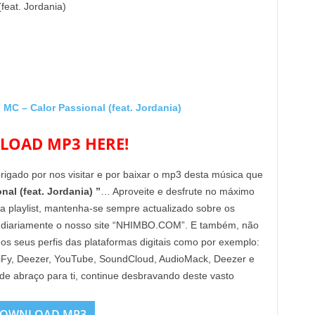
(feat. Jordania)
 – Calor Passional (feat. Jordania)
OAD MP3 HERE!
brigado por nos visitar e por baixar o mp3 desta música que
al (feat. Jordania) ”
… Aproveite e desfrute no máximo
ua playlist, mantenha-se sempre actualizado sobre os
 diariamente o nosso site “NHIMBO.COM”. E também, não
nos seus perfis das plataformas digitais como por exemplo:
tiFy, Deezer, YouTube, SoundCloud, AudioMack, Deezer e
nde abraço para ti, continue desbravando deste vasto
OWNLOAD MP3