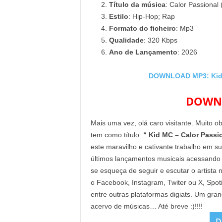
Título da música
: Calor Passional 
Estilo
: Hip-Hop; Rap
Formato do ficheiro
: Mp3
Qualidade
: 320 Kbps
Ano de Lançamento
: 2026
DOWNLOAD MP3: Kid MC
DOWNL
Mais uma vez, olá caro visitante. Muito o
tem como título:
“ Kid MC – Calor Passion
este maravilho e cativante trabalho em s
últimos lançamentos musicais acessando
se esqueça de seguir e escutar o artista 
o Facebook, Instagram, Twiter ou X, Spo
entre outras plataformas digiats. Um gra
acervo de músicas… Até breve :)!!!!
D