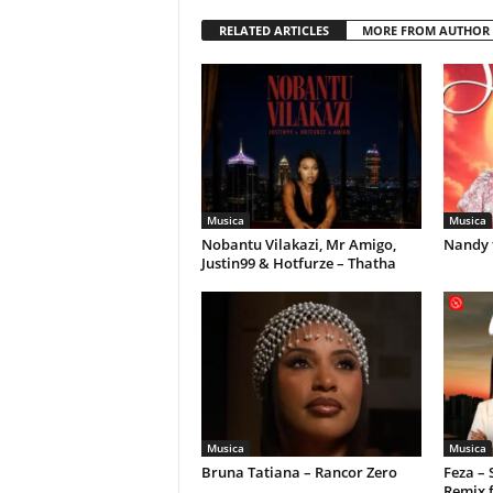
RELATED ARTICLES
MORE FROM AUTHOR
Musica
Musica
Nobantu Vilakazi, Mr Amigo,
Nandy 
Justin99 & Hotfurze – Thatha
Musica
Musica
Bruna Tatiana – Rancor Zero
Feza –
Remix 