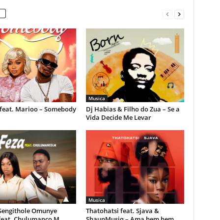
Musica
feat. Marioo – Somebody
Dj Habias & Filho do Zua – Se a
Vida Decide Me Levar
Musica
 Sengithole Omunye
Thatohatsi feat. Sjava &
feat. Chulumanco M
ShaunMusiq – Ama hem hem