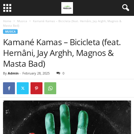
Home
Musica
Kamané Kamas – Bicicleta (feat. Hernâni, Jay Arghh, Magnos &
Masta Bad)
MUSICA
Kamané Kamas – Bicicleta (feat.
Hernâni, Jay Arghh, Magnos &
Masta Bad)
By
Admin
-
February 28, 2025
0