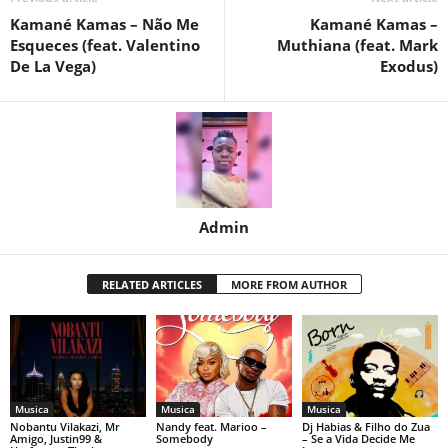
Kamané Kamas – Não Me
Kamané Kamas –
Esqueces (feat. Valentino
Muthiana (feat. Mark
De La Vega)
Exodus)
Admin
RELATED ARTICLES
MORE FROM AUTHOR
Musica
Musica
Musica
Nobantu Vilakazi, Mr
Nandy feat. Marioo –
Dj Habias & Filho do Zua
Amigo, Justin99 &
Somebody
– Se a Vida Decide Me