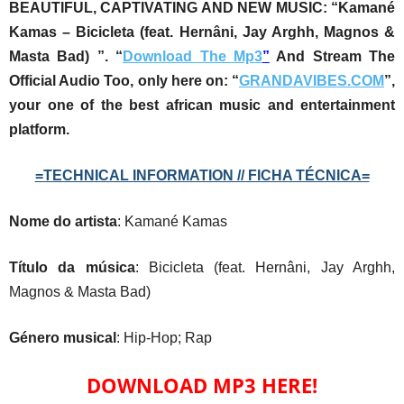
BEAUTIFUL, CAPTIVATING AND NEW MUSIC:
“Kamané
Kamas – Bicicleta (feat. Hernâni, Jay Arghh, Magnos &
Masta Bad) ”
. “
Download The Mp3
”
And Stream The
Official Audio Too, only here on: “
GRANDAVIBES.COM
”,
your one of the best african music and entertainment
platform.
=TECHNICAL INFORMATION // FICHA TÉCNICA=
Nome do artista
: Kamané Kamas
Título da música
: Bicicleta (feat. Hernâni, Jay Arghh,
Magnos & Masta Bad)
Género musical
: Hip-Hop; Rap
DOWNLOAD MP3 HERE!