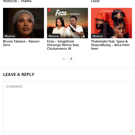
Hotfurze – Thatha
Levar
Musica
Musica
Musica
Bruna Tatiana – Rancor
Feza – Sengithole
Thatohatsi feat. Sjava &
Zero
Omunye Remix feat.
ShaunMusiq – Ama hem
Chulumanco M
hem
LEAVE A REPLY