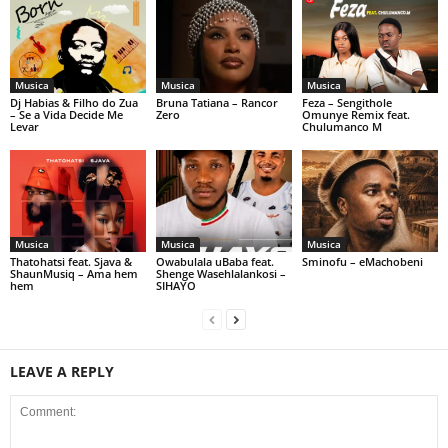
Musica
Musica
Musica
Dj Habias & Filho do Zua
Bruna Tatiana – Rancor
Feza – Sengithole
– Se a Vida Decide Me
Zero
Omunye Remix feat.
Levar
Chulumanco M
Musica
Musica
Musica
Thatohatsi feat. Sjava &
Owabulala uBaba feat.
Sminofu – eMachobeni
ShaunMusiq – Ama hem
Shenge Wasehlalankosi –
hem
SIHAYO
LEAVE A REPLY