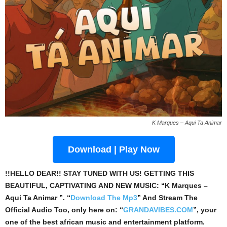
K Marques – Aqui Ta Animar
Download | Play Now
!!HELLO DEAR!! STAY TUNED WITH US! GETTING THIS
BEAUTIFUL, CAPTIVATING AND NEW MUSIC: “K Marques –
Aqui Ta Animar ”. “
Download The Mp3
”
And Stream The
Official Audio Too, only here on: “
GRANDAVIBES.COM
”, your
one of the best african music and entertainment platform.