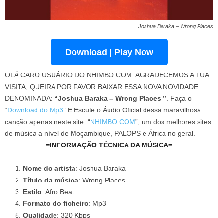
Joshua Baraka – Wrong Places
Download | Play Now
OLÁ CARO USUÁRIO DO NHIMBO.COM. AGRADECEMOS A TUA
VISITA, QUEIRA POR FAVOR BAIXAR ESSA NOVA NOVIDADE
DENOMINADA:
“Joshua Baraka – Wrong Places ”
. Faça o
“
Download do Mp3
” E Escute o Áudio Oficial dessa maravilhosa
canção apenas neste site: “
NHIMBO.COM
”, um dos melhores sites
de música a nível de Moçambique, PALOPS e África no geral.
=INFORMAÇÃO TÉCNICA DA MÚSICA=
Nome do artista
: Joshua Baraka
Título da música
: Wrong Places
Estilo
: Afro Beat
Formato do ficheiro
: Mp3
Qualidade
: 320 Kbps