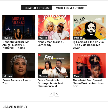
RELATED ARTICLES
MORE FROM AUTHOR
Musica
Musica
Musica
Nobantu Vilakazi, Mr
Nandy feat. Marioo –
Dj Habias & Filho do Zua
Amigo, Justin99 &
Somebody
– Se a Vida Decide Me
Hotfurze – Thatha
Levar
Musica
Musica
Musica
Bruna Tatiana – Rancor
Feza – Sengithole
Thatohatsi feat. Sjava &
Zero
Omunye Remix feat.
ShaunMusiq – Ama hem
Chulumanco M
hem
LEAVE A REPLY