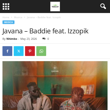
Home
Musica
Javana – Baddie feat. Izzopik
MUSICA
Javana – Baddie feat. Izzopik
By
Nhimbo
-
May 23, 2026
0