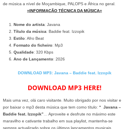
de música a nível de Moçambique, PALOPS e África no geral.
=INFORMAÇÃO TÉCNICA DA MÚSICA=
Nome do artista
: Javana
Título da música
: Baddie feat. Izzopik
Estilo
: Afro Beat
Formato do ficheiro
: Mp3
Qualidade
: 320 Kbps
Ano de Lançamento
: 2026
DOWNLOAD MP3: Javana – Baddie feat. Izzopik
DOWNLOAD MP3 HERE!
Mais uma vez, olá caro visitante. Muito obrigado por nos visitar e
por baixar o mp3 desta música que tem como título:
“ Javana –
Baddie feat. Izzopik”
… Aproveite e desfrute no máximo este
maravilho e cativante trabalho em sua playlist, mantenha-se
sempre actualizado sobre os últimos lançamentos musicais