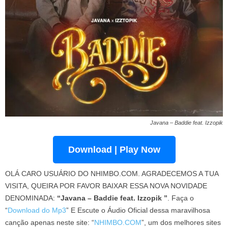
Javana – Baddie feat. Izzopik
Download | Play Now
OLÁ CARO USUÁRIO DO NHIMBO.COM. AGRADECEMOS A TUA
VISITA, QUEIRA POR FAVOR BAIXAR ESSA NOVA NOVIDADE
DENOMINADA:
“Javana – Baddie feat. Izzopik ”
. Faça o
“
Download do Mp3
” E Escute o Áudio Oficial dessa maravilhosa
canção apenas neste site: “
NHIMBO.COM
”, um dos melhores sites