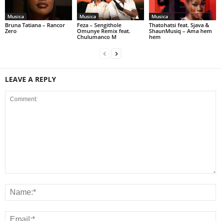
Musica
Musica
Musica
Bruna Tatiana – Rancor
Feza – Sengithole
Thatohatsi feat. Sjava &
Zero
Omunye Remix feat.
ShaunMusiq – Ama hem
Chulumanco M
hem
LEAVE A REPLY