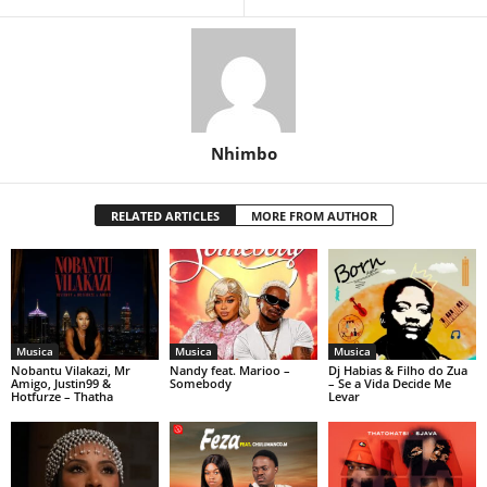
Nhimbo
RELATED ARTICLES
MORE FROM AUTHOR
Musica
Musica
Musica
Nobantu Vilakazi, Mr
Nandy feat. Marioo –
Dj Habias & Filho do Zua
Amigo, Justin99 &
Somebody
– Se a Vida Decide Me
Hotfurze – Thatha
Levar