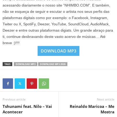
acessando diariamente o nosso site “NHIMBO.COM”. E também,
não se esqueça de seguir e escutar o artista nos seus perfis das
plataformas digitais como por exemplo: o Facebook, Instagram,
Twiter ou X, SpotiFy, Deezer, YouTube, SoundCloud, AudioMack,
Deezer e entre outras plataformas digiats. Um grande abraço para
ti, continue desbravando deste vasto acervo de músicas… Até
breve :)!!!!
DOWNLOAD MP3
TAGS
DOWNLOAD MP3
DOWNLOAD MP3 2026
Previous article
Next article
Tshunami feat. Nilo – Vai
Reinaldo Maricoa – Me
Acontecer
Mostra