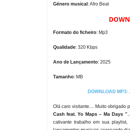
Género musical
: Afro Beat
DOWNL
Formato do ficheiro
: Mp3
Qualidade
: 320 Kbps
Ano de Lançamento
: 2025
Tamanho
: MB
DOWNLOAD MP3: Ja
Olá caro visitante… Muito obrigado p
Cash feat. Yo Maps – Ma Days ”
…
cativante trabalho em sua playlist
lançamentos musicais acessando diar