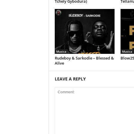
Tchely Gybodura)
Tellam
Musica
Musica
Rudeboy & Sarkodie – Blessed &
Blow258
Alive
LEAVE A REPLY