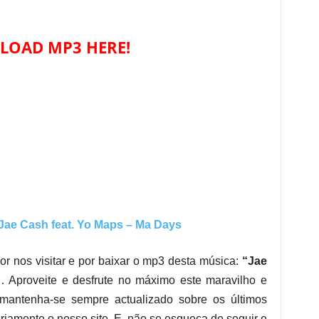
OAD MP3 HERE!
e Cash feat. Yo Maps – Ma Days
or nos visitar e por baixar o mp3 desta música:
“Jae
 Aproveite e desfrute no máximo este maravilho e
, mantenha-se sempre actualizado sobre os últimos
iamente o nosso site. E, não se esqueça de seguir e