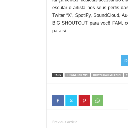
escutar o artista nos seus perfis da
Twiter “X”, SpotiFy, SoundCloud, Au
BIG SHOUTOUT para você FAM, con
para si…
D
TAGS
DOWNLOAD MP3
DOWNLOAD MP3 2025
Y
Previous article