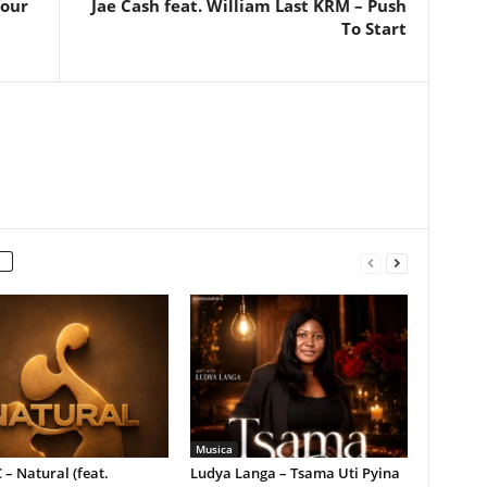
Your
Jae Cash feat. William Last KRM – Push
To Start
Musica
 – Natural (feat.
Ludya Langa – Tsama Uti Pyina