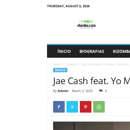
THURSDAY, AUGUST 6, 2026
N
h
i
m
b
o
ÍNICIO
BIOGRAFIAS
KIZOMB
Home
Musica
Jae Cash feat. Yo Maps – Ma Days
MUSICA
Jae Cash feat. Yo
By
Admin
-
March 2, 2025
0