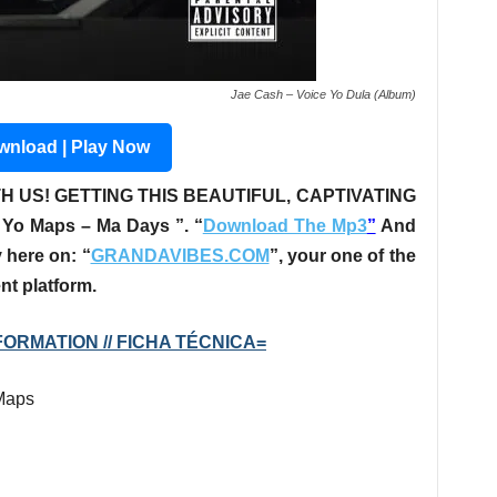
Jae Cash – Voice Yo Dula (Album)
nload | Play Now
H US! GETTING THIS BEAUTIFUL, CAPTIVATING
. Yo Maps – Ma Days ”
. “
Download The Mp3
”
And
 here on: “
GRANDAVIBES.COM
”, your one of the
nt platform.
ORMATION // FICHA TÉCNICA=
 Maps