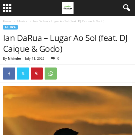
Home
Musica
Ian DaRua – Lugar Ao Sol (feat. DJ Caique & Godo)
MUSICA
Ian DaRua – Lugar Ao Sol (feat. DJ
Caique & Godo)
By
Nhimbo
-
July 11, 2025
0