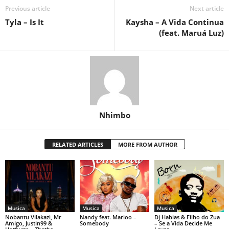
Previous article
Next article
Tyla – Is It
Kaysha – A Vida Continua
(feat. Maruá Luz)
Nhimbo
RELATED ARTICLES
MORE FROM AUTHOR
Musica
Musica
Musica
Nobantu Vilakazi, Mr
Nandy feat. Marioo –
Dj Habias & Filho do Zua
Amigo, Justin99 &
Somebody
– Se a Vida Decide Me