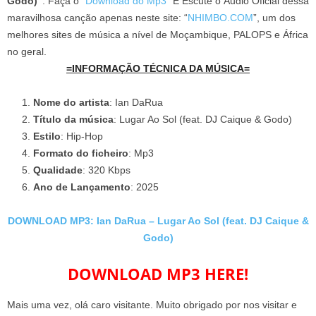
Godo)”
. Faça o “
Download do Mp3
” E Escute o Áudio Oficial dessa
maravilhosa canção apenas neste site: “
NHIMBO.COM
”, um dos
melhores sites de música a nível de Moçambique, PALOPS e África
no geral.
=INFORMAÇÃO TÉCNICA DA MÚSICA=
Nome do artista
: Ian DaRua
Título da música
: Lugar Ao Sol (feat. DJ Caique & Godo)
Estilo
: Hip-Hop
Formato do ficheiro
: Mp3
Qualidade
: 320 Kbps
Ano de Lançamento
: 2025
DOWNLOAD MP3: Ian DaRua – Lugar Ao Sol (feat. DJ Caique &
Godo)
DOWNLOAD MP3 HERE!
Mais uma vez, olá caro visitante. Muito obrigado por nos visitar e