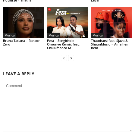
Hotfurze – Thatha
Levar
Musica
Musica
Musica
Bruna Tatiana – Rancor
Feza – Sengithole
Thatohatsi feat. Sjava &
Zero
Omunye Remix feat.
ShaunMusiq – Ama hem
Chulumanco M
hem
LEAVE A REPLY