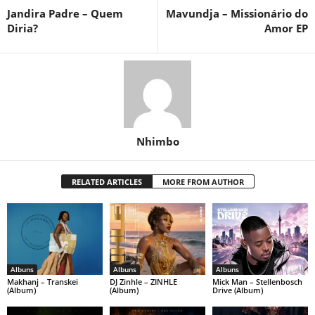
Jandira Padre – Quem
Mavundja – Missionário do
Diria?
Amor EP
Nhimbo
RELATED ARTICLES
MORE FROM AUTHOR
Albuns
Albuns
Albuns
Makhanj – Transkei
DJ Zinhle – ZINHLE
Mick Man – Stellenbosch
(Album)
(Album)
Drive (Album)