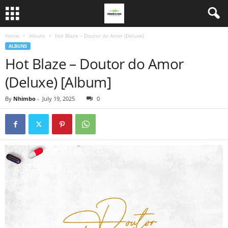
Home
Albuns
Hot Blaze – Doutor do Amor (Deluxe)
ALBUNS
Hot Blaze – Doutor do Amor
(Deluxe) [Album]
By
Nhimbo
-
July 19, 2025
0