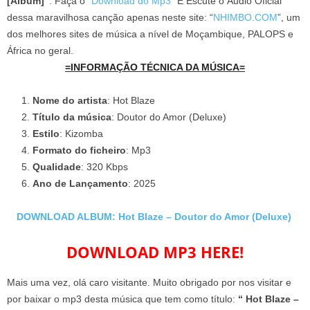
[Album]”
. Faça o “
Download do Mp3
” E Escute o Áudio Oficial
dessa maravilhosa canção apenas neste site: “
NHIMBO.COM
”, um
dos melhores sites de música a nível de Moçambique, PALOPS e
África no geral.
=INFORMAÇÃO TÉCNICA DA MÚSICA=
Nome do artista
: Hot Blaze
Título da música
: Doutor do Amor (Deluxe)
Estilo
: Kizomba
Formato do ficheiro
: Mp3
Qualidade
: 320 Kbps
Ano de Lançamento
: 2025
DOWNLOAD ALBUM: Hot Blaze – Doutor do Amor (Deluxe)
DOWNLOAD MP3 HERE!
Mais uma vez, olá caro visitante. Muito obrigado por nos visitar e
por baixar o mp3 desta música que tem como título:
“ Hot Blaze –