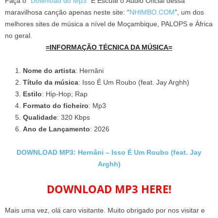
Faça o “
Download do Mp3
” E Escute o Áudio Oficial dessa
maravilhosa canção apenas neste site: “
NHIMBO.COM
”, um dos
melhores sites de música a nível de Moçambique, PALOPS e África
no geral.
=INFORMAÇÃO TÉCNICA DA MÚSICA=
Nome do artista
: Hernâni
Título da música
: Isso É Um Roubo (feat. Jay Arghh)
Estilo
: Hip-Hop; Rap
Formato do ficheiro
: Mp3
Qualidade
: 320 Kbps
Ano de Lançamento
: 2026
DOWNLOAD MP3: Hernâni – Isso É Um Roubo (feat. Jay
Arghh)
DOWNLOAD MP3 HERE!
Mais uma vez, olá caro visitante. Muito obrigado por nos visitar e