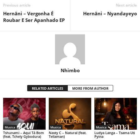
Previous article
Next article
Hernâni – Vergonha É
Hernâni – Nyandayeyo
Roubar E Ser Apanhado EP
Nhimbo
RELATED ARTICLES
MORE FROM AUTHOR
Musica
Musica
Musica
Tshunami – Aqui Tá Bom
Nasty C – Natural (feat.
Ludya Langa – Tsama Uti
(feat. Tchely Gybodura)
Tellaman)
Pyina