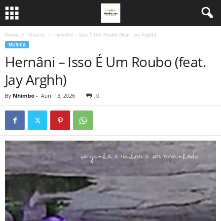
Home
Musica
Hernâni – Isso É Um Roubo (feat. Jay Arghh)
MUSICA
Hernâni – Isso É Um Roubo (feat.
Jay Arghh)
By
Nhimbo
-
April 13, 2026
0