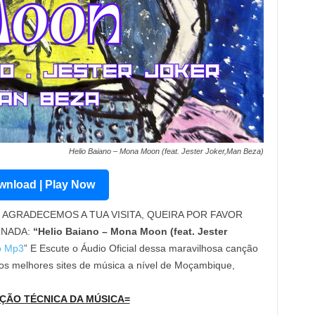
Helio Baiano – Mona Moon (feat. Jester Joker,Man Beza)
nload | Play Now
AGRADECEMOS A TUA VISITA, QUEIRA POR FAVOR
INADA:
“Helio Baiano – Mona Moon (feat. Jester
o Mp3
” E Escute o Áudio Oficial dessa maravilhosa canção
os melhores sites de música a nível de Moçambique,
ÇÃO TÉCNICA DA MÚSICA=