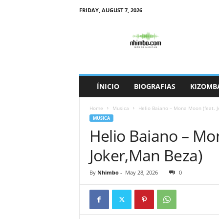
FRIDAY, AUGUST 7, 2026
N
h
i
m
b
o
ÍNICIO
BIOGRAFIAS
KIZOMB
Home
Musica
Helio Baiano – Mona Moon (feat. J
MUSICA
Helio Baiano – Mon
Joker,Man Beza)
By
Nhimbo
-
May 28, 2026
0