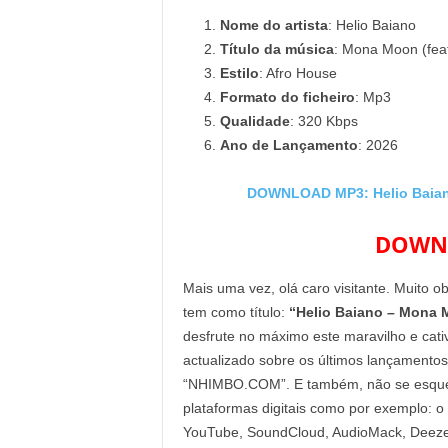
Nome do artista
: Helio Baiano
Título da música
: Mona Moon (feat
Estilo
: Afro House
Formato do ficheiro
: Mp3
Qualidade
: 320 Kbps
Ano de Lançamento
: 2026
DOWNLOAD MP3: Helio Baiano
DOWNL
Mais uma vez, olá caro visitante. Muito o
tem como título:
“Helio Baiano – Mona M
desfrute no máximo este maravilho e cati
actualizado sobre os últimos lançamentos
“NHIMBO.COM”. E também, não se esqueça 
plataformas digitais como por exemplo: o
YouTube, SoundCloud, AudioMack, Deezer 