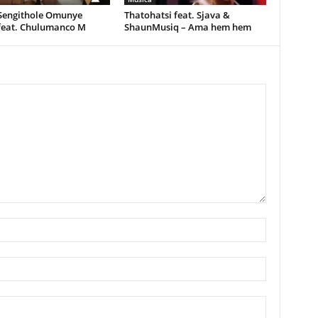
 Sengithole Omunye
Thatohatsi feat. Sjava &
feat. Chulumanco M
ShaunMusiq – Ama hem hem