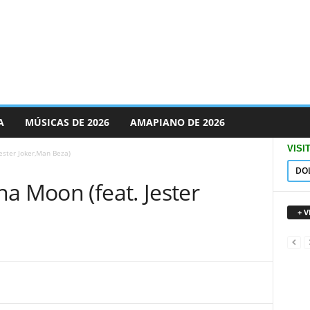
A
MÚSICAS DE 2026
AMAPIANO DE 2026
VISI
ester Joker,Man Beza)
DO
a Moon (feat. Jester
+ 