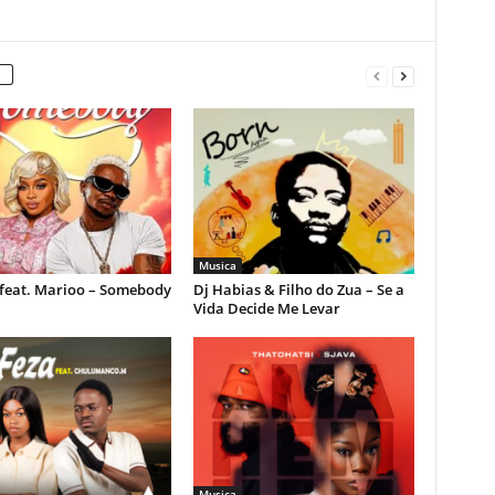
Musica
feat. Marioo – Somebody
Dj Habias & Filho do Zua – Se a
Vida Decide Me Levar
Musica