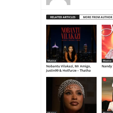
RELATED ARTICLES
MORE FROM AUTHOR
Musica
Musica
Nobantu Vilakazi, Mr Amigo,
Nandy 
Justin99 & Hotfurze – Thatha
Musica
Musica