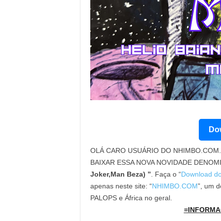
Dow
OLÁ CARO USUÁRIO DO NHIMBO.COM. 
BAIXAR ESSA NOVA NOVIDADE DENOM
Joker,Man Beza) ”
. Faça o “
Download d
apenas neste site: “
NHIMBO.COM
”, um d
PALOPS e África no geral.
=INFORMA