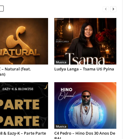
Musica
 – Natural (feat.
Ludya Langa – Tsama Uti Pyina
an)
Musica
 & Eazy-K – Parte Parte
C4 Pedro – Hino Dos 30 Anos De
BAI