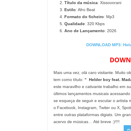
Título da música
: Xissovorani
Estilo
: Afro Beat
Formato do ficheiro
: Mp3
Qualidade
: 320 Kbps
Ano de Lançamento
: 2026
DOWNLOAD MP3: Helder
DOWNL
Mais uma vez, olá caro visitante. Muito o
tem como título:
“ Helder boy feat. Mada
este maravilho e cativante trabalho em s
últimos lançamentos musicais acessando
se esqueça de seguir e escutar o artista 
o Facebook, Instagram, Twiter ou X, Spo
entre outras plataformas digiats. Um gra
acervo de músicas… Até breve :)!!!!
D