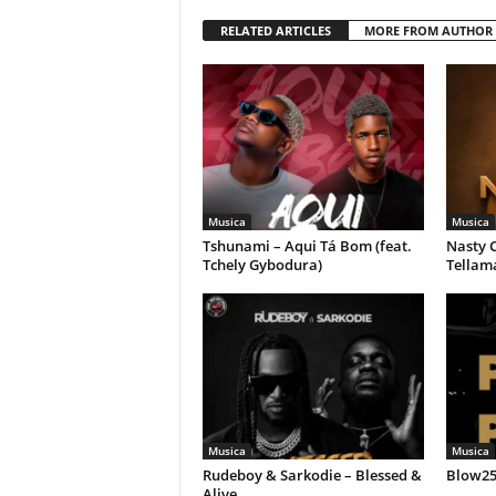
RELATED ARTICLES
MORE FROM AUTHOR
Musica
Musica
Tshunami – Aqui Tá Bom (feat.
Nasty C
Tchely Gybodura)
Tellam
Musica
Musica
Rudeboy & Sarkodie – Blessed &
Blow258
Alive