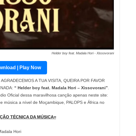
Helder boy feat. Madala Hori - Xissovorani
nload | Play Now
AGRADECEMOS A TUA VISITA, QUEIRA POR FAVOR
INADA:
“ Helder boy feat. Madala Hori – Xissovorani”
.
dio Oficial dessa maravilhosa canção apenas neste site:
 de música a nível de Moçambique, PALOPS e África no
ÇÃO TÉCNICA DA MÚSICA=
Madala Hori