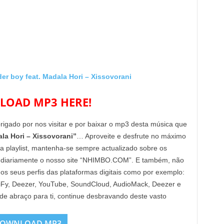
 boy feat. Madala Hori – Xissovorani
OAD MP3 HERE!
brigado por nos visitar e por baixar o mp3 desta música que
la Hori – Xissovorani”
… Aproveite e desfrute no máximo
ua playlist, mantenha-se sempre actualizado sobre os
 diariamente o nosso site “NHIMBO.COM”. E também, não
nos seus perfis das plataformas digitais como por exemplo:
tiFy, Deezer, YouTube, SoundCloud, AudioMack, Deezer e
nde abraço para ti, continue desbravando deste vasto
OWNLOAD MP3