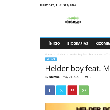
THURSDAY, AUGUST 6, 2026
N
h
i
m
b
o
ÍNICIO
BIOGRAFIAS
KIZOMB
Home
Musica
Helder boy feat. Madala Hori – Xi
MUSICA
Helder boy feat. M
By
Nhimbo
-
May 24, 2026
0