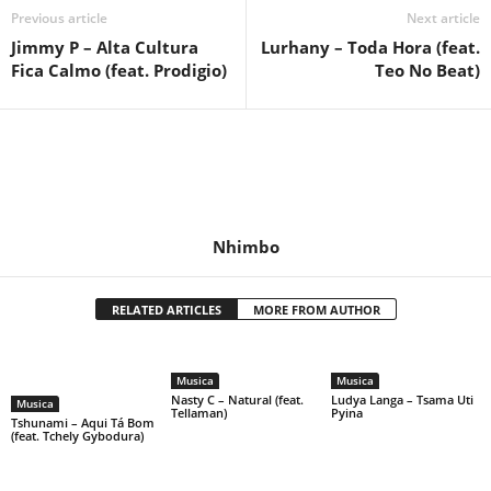
Previous article
Next article
Jimmy P – Alta Cultura
Lurhany – Toda Hora (feat.
Fica Calmo (feat. Prodigio)
Teo No Beat)
Nhimbo
RELATED ARTICLES
MORE FROM AUTHOR
Musica
Musica
Nasty C – Natural (feat.
Ludya Langa – Tsama Uti
Musica
Tellaman)
Pyina
Tshunami – Aqui Tá Bom
(feat. Tchely Gybodura)