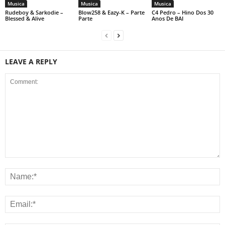
Musica
Musica
Musica
Rudeboy & Sarkodie –
Blow258 & Eazy-K – Parte
C4 Pedro – Hino Dos 30
Blessed & Alive
Parte
Anos De BAI
LEAVE A REPLY