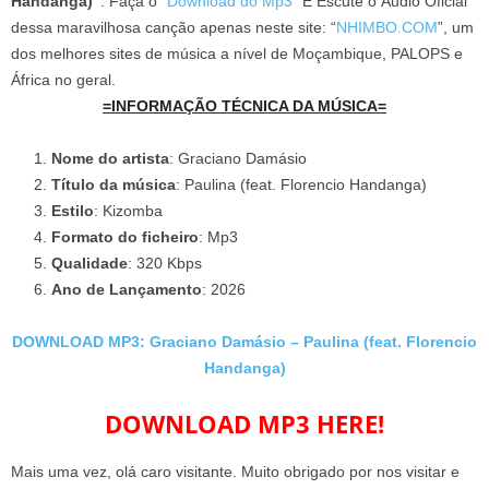
Handanga)”
. Faça o “
Download do Mp3
” E Escute o Áudio Oficial
dessa maravilhosa canção apenas neste site: “
NHIMBO.COM
”, um
dos melhores sites de música a nível de Moçambique, PALOPS e
África no geral.
=INFORMAÇÃO TÉCNICA DA MÚSICA=
Nome do artista
: Graciano Damásio
Título da música
: Paulina (feat. Florencio Handanga)
Estilo
: Kizomba
Formato do ficheiro
: Mp3
Qualidade
: 320 Kbps
Ano de Lançamento
: 2026
DOWNLOAD MP3: Graciano Damásio – Paulina (feat. Florencio
Handanga)
DOWNLOAD MP3 HERE!
Mais uma vez, olá caro visitante. Muito obrigado por nos visitar e