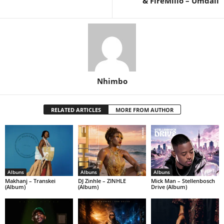
& FireMlilo – Umdali
Nhimbo
RELATED ARTICLES
MORE FROM AUTHOR
Albuns
Albuns
Albuns
Makhanj – Transkei
DJ Zinhle – ZINHLE
Mick Man – Stellenbosch
(Album)
(Album)
Drive (Album)