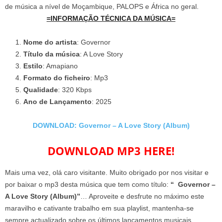
de música a nível de Moçambique, PALOPS e África no geral.
=INFORMAÇÃO TÉCNICA DA MÚSICA=
Nome do artista
: Governor
Título da música
: A Love Story
Estilo
: Amapiano
Formato do ficheiro
: Mp3
Qualidade
: 320 Kbps
Ano de Lançamento
: 2025
DOWNLOAD: Governor – A Love Story (Album)
DOWNLOAD MP3 HERE!
Mais uma vez, olá caro visitante. Muito obrigado por nos visitar e
por baixar o mp3 desta música que tem como título:
“ Governor –
A Love Story (Album)”
… Aproveite e desfrute no máximo este
maravilho e cativante trabalho em sua playlist, mantenha-se
sempre actualizado sobre os últimos lançamentos musicais