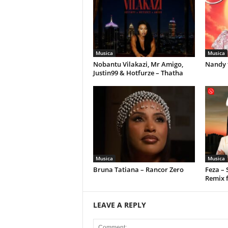
Musica
Musica
Nobantu Vilakazi, Mr Amigo,
Nandy 
Justin99 & Hotfurze – Thatha
Musica
Musica
Bruna Tatiana – Rancor Zero
Feza –
Remix 
LEAVE A REPLY