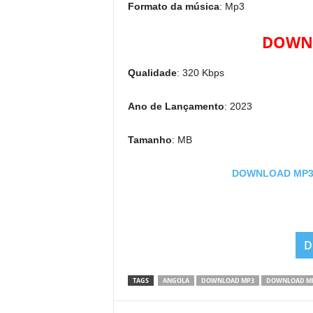
Formato da música
: Mp3
DOWNL
Qualidade
: 320 Kbps
Ano de Lançamento
: 2023
Tamanho
: MB
DOWNLOAD MP3: G
D
TAGS
ANGOLA
DOWNLOAD MP3
DOWNLOAD MP