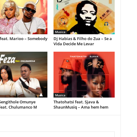
Musica
feat. Marioo – Somebody
Dj Habias & Filho do Zua – Se a
Vida Decide Me Levar
Musica
 Sengithole Omunye
Thatohatsi feat. Sjava &
feat. Chulumanco M
ShaunMusiq – Ama hem hem