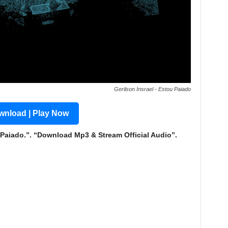
Gerilson Insrael - Estou Paiado
nload | Play Now
Paiado.”. “Download Mp3 & Stream Official Audio”.