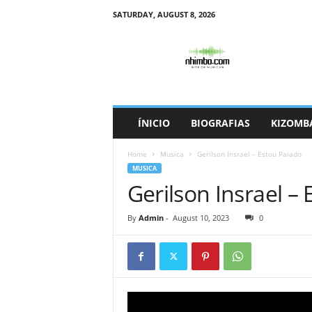
SATURDAY, AUGUST 8, 2026
N
h
i
m
b
o
ÍNICIO
BIOGRAFIAS
KIZOMB
Home
Musica
Gerilson Insrael – Estou Paiado
MUSICA
Gerilson Insrael –
By
Admin
-
August 10, 2023
0