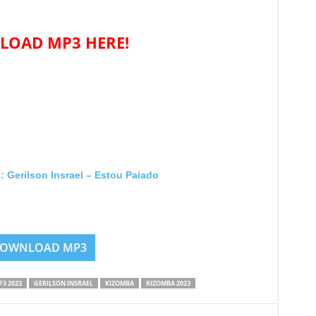
OAD MP3 HERE!
erilson Insrael – Estou Paiado
OWNLOAD MP3
3 2023
GERILSON INSRAEL
KIZOMBA
KIZOMBA 2023