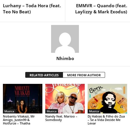
Lurhany – Toda Hora (feat.
EMMVR – Quando (feat.
Teo No Beat)
Laylizzy & Mark Exodus)
Nhimbo
RELATED ARTICLES
MORE FROM AUTHOR
Musica
Musica
Musica
Nobantu Vilakazi, Mr
Nandy feat. Marioo –
Dj Habias & Filho do Zua
Amigo, Justin99 &
Somebody
– Se a Vida Decide Me
Hotfurze – Thatha
Levar