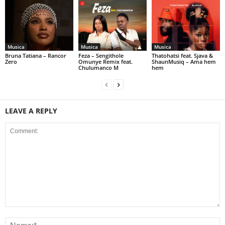
Musica
Musica
Musica
Bruna Tatiana – Rancor
Feza – Sengithole
Thatohatsi feat. Sjava &
Zero
Omunye Remix feat.
ShaunMusiq – Ama hem
Chulumanco M
hem
LEAVE A REPLY