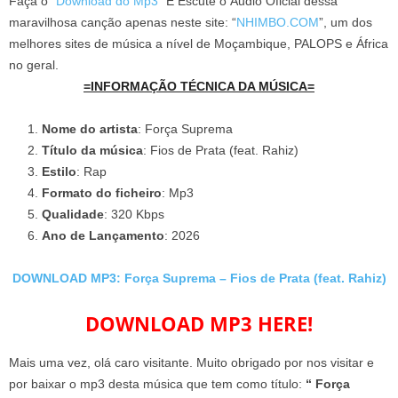
Faça o “
Download do Mp3
” E Escute o Áudio Oficial dessa
maravilhosa canção apenas neste site: “
NHIMBO.COM
”, um dos
melhores sites de música a nível de Moçambique, PALOPS e África
no geral.
=INFORMAÇÃO TÉCNICA DA MÚSICA=
Nome do artista
: Força Suprema
Título da música
: Fios de Prata (feat. Rahiz)
Estilo
: Rap
Formato do ficheiro
: Mp3
Qualidade
: 320 Kbps
Ano de Lançamento
: 2026
DOWNLOAD MP3: Força Suprema – Fios de Prata (feat. Rahiz)
DOWNLOAD MP3 HERE!
Mais uma vez, olá caro visitante. Muito obrigado por nos visitar e
por baixar o mp3 desta música que tem como título:
“ Força