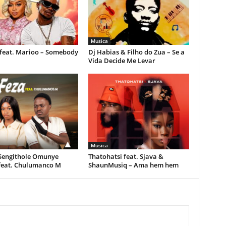
Musica
feat. Marioo – Somebody
Dj Habias & Filho do Zua – Se a
Vida Decide Me Levar
Musica
 Sengithole Omunye
Thatohatsi feat. Sjava &
feat. Chulumanco M
ShaunMusiq – Ama hem hem