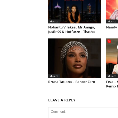
Musica
Musica
Nobantu Vilakazi, Mr Amigo,
Nandy 
Justin99 & Hotfurze – Thatha
Musica
Musica
Bruna Tatiana – Rancor Zero
Feza –
Remix 
LEAVE A REPLY