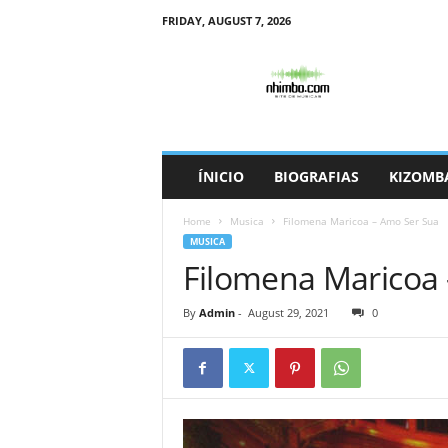
FRIDAY, AUGUST 7, 2026
N
h
i
m
b
o
ÍNICIO
BIOGRAFIAS
KIZOMB
Home
Musica
Filomena Maricoa – Amo Ser Sua
MUSICA
Filomena Maricoa
By
Admin
-
August 29, 2021
0