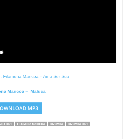
Filomena Maricoa – Amo Ser Sua
ena Maricoa – Maluca
OWNLOAD MP3
P3 2021
FILOMENA MARICOA
KIZOMBA
KIZOMBA 2021