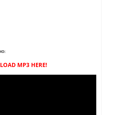
IO:
OAD MP3 HERE!