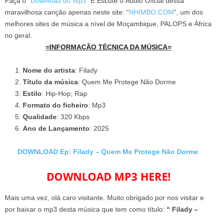
Faça o “
Download do Mp3
” E Escute o Áudio Oficial dessa
maravilhosa canção apenas neste site: “
NHIMBO.COM
”, um dos
melhores sites de música a nível de Moçambique, PALOPS e África
no geral.
=INFORMAÇÃO TÉCNICA DA MÚSICA=
Nome do artista
: Filady
Título da música
: Quem Me Protege Não Dorme
Estilo
: Hip-Hop; Rap
Formato do ficheiro
: Mp3
Qualidade
: 320 Kbps
Ano de Lançamento
: 2025
DOWNLOAD Ep: Filady – Quem Me Protege Não Dorme
DOWNLOAD MP3 HERE!
Mais uma vez, olá caro visitante. Muito obrigado por nos visitar e
por baixar o mp3 desta música que tem como título:
“ Filady –