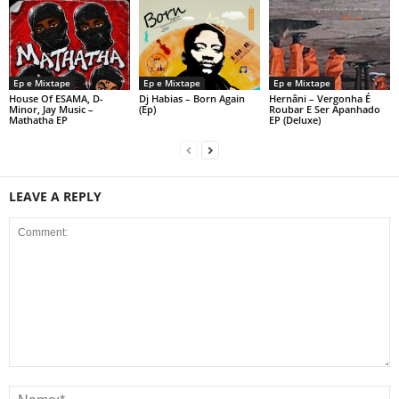
Ep e Mixtape
Ep e Mixtape
Ep e Mixtape
House Of ESAMA, D-
Dj Habias – Born Again
Hernâni – Vergonha É
Minor, Jay Music –
(Ep)
Roubar E Ser Apanhado
Mathatha EP
EP (Deluxe)
LEAVE A REPLY