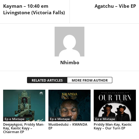
Kayman – 10:40 em
Agatchu – Vibe EP
Livingstone (Victoria Falls)
Nhimbo
RELATED ARTICLES
MORE FROM AUTHOR
Ep e Mixtape
Ep e Mixtape
Ep e Mixtape
Deejaykgosi, Priddy Man-
Mustbedubz – KWANDA
Priddy Man-Kay, Kaotic
Kay, Kaotic Kayy –
EP
Kayy – Our Turn EP
Chairman EP