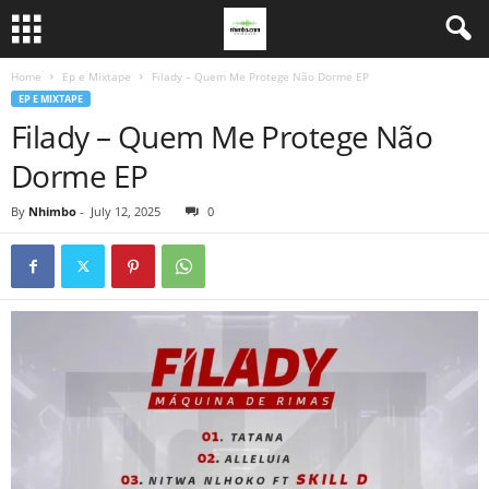
Home
Ep e Mixtape
Filady – Quem Me Protege Não Dorme EP
EP E MIXTAPE
Filady – Quem Me Protege Não
Dorme EP
By
Nhimbo
-
July 12, 2025
0