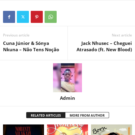
Previous article
Next article
Cuna Júnior & Sónya
Jack Nhusec – Cheguei
Nkuna – Não Tens Noção
Atrasado (ft. New Blood)
Admin
RELATED ARTICLES
MORE FROM AUTHOR