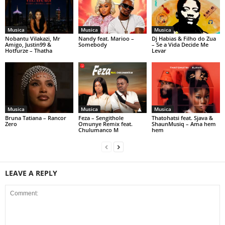
Musica
Musica
Musica
Nobantu Vilakazi, Mr
Nandy feat. Marioo –
Dj Habias & Filho do Zua
Amigo, Justin99 &
Somebody
– Se a Vida Decide Me
Hotfurze – Thatha
Levar
Musica
Musica
Musica
Bruna Tatiana – Rancor
Feza – Sengithole
Thatohatsi feat. Sjava &
Zero
Omunye Remix feat.
ShaunMusiq – Ama hem
Chulumanco M
hem
LEAVE A REPLY