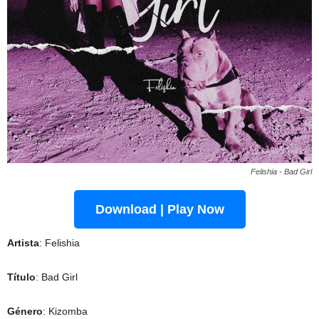
Felishia - Bad Girl
Download | Play Now
Artista
: Felishia
Título
: Bad Girl
Género
: Kizomba