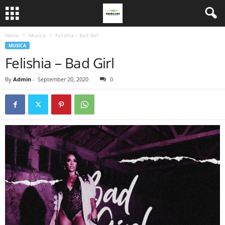
Home
Musica
Felishia – Bad Girl
MUSICA
Felishia – Bad Girl
By
Admin
-
September 20, 2020
0