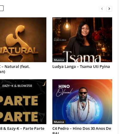
Musica
 – Natural (feat.
Ludya Langa – Tsama Uti Pyina
an)
Musica
 & Eazy-K – Parte Parte
C4 Pedro – Hino Dos 30 Anos De
BAI