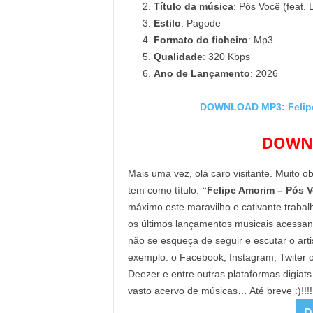
Título da música
: Pós Você (feat.
Estilo
: Pagode
Formato do ficheiro
: Mp3
Qualidade
: 320 Kbps
Ano de Lançamento
: 2026
DOWNLOAD MP3: Felipe 
DOWNL
Mais uma vez, olá caro visitante. Muito o
tem como título:
“Felipe Amorim – Pós Vo
máximo este maravilho e cativante trabal
os últimos lançamentos musicais acessa
não se esqueça de seguir e escutar o arti
exemplo: o Facebook, Instagram, Twiter 
Deezer e entre outras plataformas digiat
vasto acervo de músicas… Até breve :)!!!
D