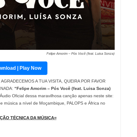
Felipe Amorim – Pós Você (feat. Luisa Sonza)
nload | Play Now
AGRADECEMOS A TUA VISITA, QUEIRA POR FAVOR
INADA:
“Felipe Amorim – Pós Você (feat. Luisa Sonza)
 Áudio Oficial dessa maravilhosa canção apenas neste site:
 de música a nível de Moçambique, PALOPS e África no
ÇÃO TÉCNICA DA MÚSICA=