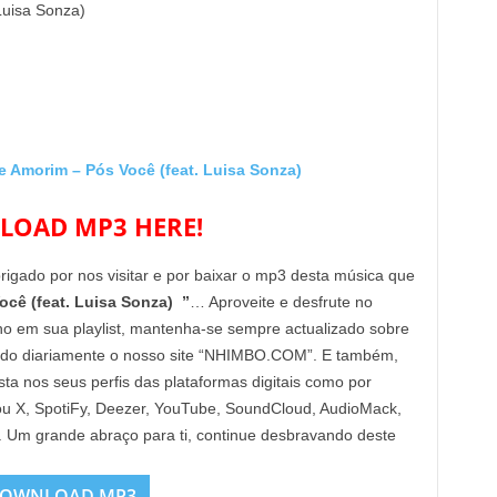
 Luisa Sonza)
Amorim – Pós Você (feat. Luisa Sonza)
OAD MP3 HERE!
brigado por nos visitar e por baixar o mp3 desta música que
cê (feat. Luisa Sonza) ”
… Aproveite e desfrute no
ho em sua playlist, mantenha-se sempre actualizado sobre
ndo diariamente o nosso site “NHIMBO.COM”. E também,
sta nos seus perfis das plataformas digitais como por
ou X, SpotiFy, Deezer, YouTube, SoundCloud, AudioMack,
s. Um grande abraço para ti, continue desbravando deste
!
OWNLOAD MP3