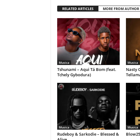
RELATED ARTICLES
MORE FROM AUTHOR
Musica
Musica
Tshunami – Aqui Tá Bom (feat.
Nasty C
Tchely Gybodura)
Tellam
Musica
Musica
Rudeboy & Sarkodie – Blessed &
Blow258
Alive