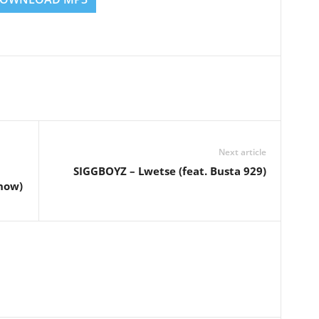
Next article
SIGGBOYZ – Lwetse (feat. Busta 929)
how)