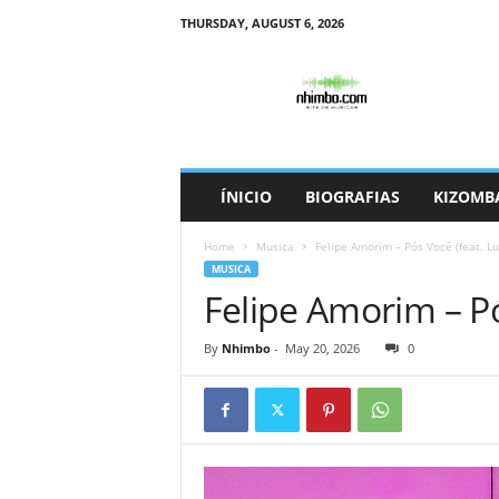
THURSDAY, AUGUST 6, 2026
N
h
i
m
b
o
ÍNICIO
BIOGRAFIAS
KIZOMB
Home
Musica
Felipe Amorim – Pós Você (feat. Lu
MUSICA
Felipe Amorim – Pó
By
Nhimbo
-
May 20, 2026
0