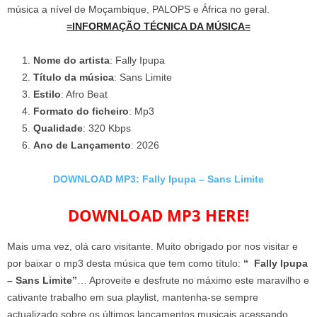
música a nível de Moçambique, PALOPS e África no geral.
=INFORMAÇÃO TÉCNICA DA MÚSICA=
Nome do artista
: Fally Ipupa
Título da música
: Sans Limite
Estilo
: Afro Beat
Formato do ficheiro
: Mp3
Qualidade
: 320 Kbps
Ano de Lançamento
: 2026
DOWNLOAD MP3: Fally Ipupa – Sans Limite
DOWNLOAD MP3 HERE!
Mais uma vez, olá caro visitante. Muito obrigado por nos visitar e
por baixar o mp3 desta música que tem como título:
“ Fally Ipupa
– Sans Limite”
… Aproveite e desfrute no máximo este maravilho e
cativante trabalho em sua playlist, mantenha-se sempre
actualizado sobre os últimos lançamentos musicais acessando