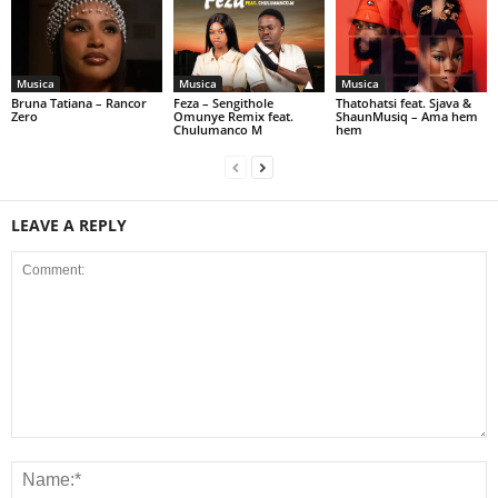
Musica
Musica
Musica
Bruna Tatiana – Rancor
Feza – Sengithole
Thatohatsi feat. Sjava &
Zero
Omunye Remix feat.
ShaunMusiq – Ama hem
Chulumanco M
hem
LEAVE A REPLY