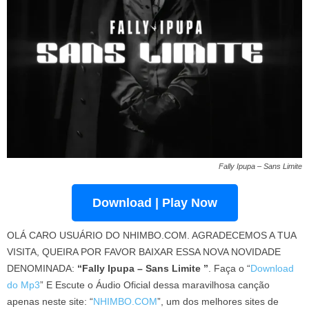
Fally Ipupa – Sans Limite
Download | Play Now
OLÁ CARO USUÁRIO DO NHIMBO.COM. AGRADECEMOS A TUA
VISITA, QUEIRA POR FAVOR BAIXAR ESSA NOVA NOVIDADE
DENOMINADA:
“Fally Ipupa – Sans Limite ”
. Faça o “
Download
do Mp3
” E Escute o Áudio Oficial dessa maravilhosa canção
apenas neste site: “
NHIMBO.COM
”, um dos melhores sites de