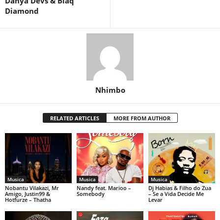
Danya Devs & Blaq
Diamond
Nhimbo
RELATED ARTICLES
MORE FROM AUTHOR
Musica
Musica
Musica
Nobantu Vilakazi, Mr
Nandy feat. Marioo –
Dj Habias & Filho do Zua
Amigo, Justin99 &
Somebody
– Se a Vida Decide Me
Hotfurze – Thatha
Levar