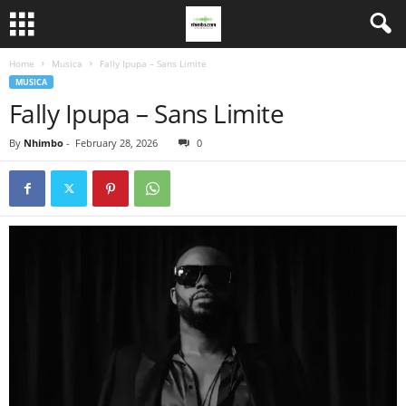
Home
Musica
Fally Ipupa – Sans Limite
MUSICA
Fally Ipupa – Sans Limite
By
Nhimbo
-
February 28, 2026
0