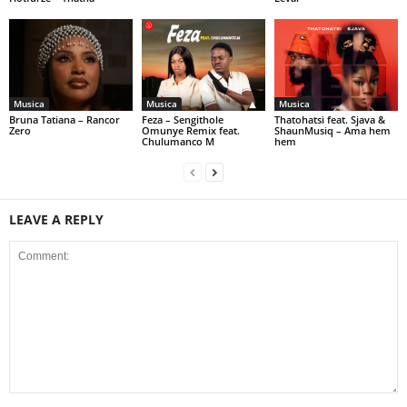
Musica
Musica
Musica
Bruna Tatiana – Rancor
Feza – Sengithole
Thatohatsi feat. Sjava &
Zero
Omunye Remix feat.
ShaunMusiq – Ama hem
Chulumanco M
hem
LEAVE A REPLY