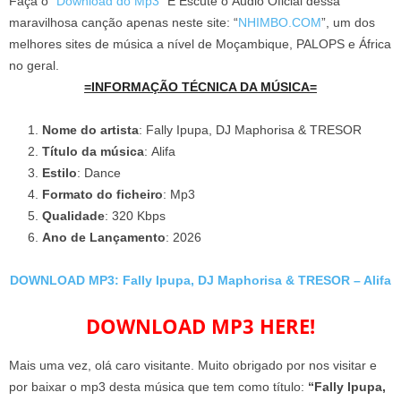
Faça o “
Download do Mp3
” E Escute o Áudio Oficial dessa
maravilhosa canção apenas neste site: “
NHIMBO.COM
”, um dos
melhores sites de música a nível de Moçambique, PALOPS e África
no geral.
=INFORMAÇÃO TÉCNICA DA MÚSICA=
Nome do artista
: Fally Ipupa, DJ Maphorisa & TRESOR
Título da música
: Alifa
Estilo
: Dance
Formato do ficheiro
: Mp3
Qualidade
: 320 Kbps
Ano de Lançamento
: 2026
DOWNLOAD MP3: Fally Ipupa, DJ Maphorisa & TRESOR – Alifa
DOWNLOAD MP3 HERE!
Mais uma vez, olá caro visitante. Muito obrigado por nos visitar e
por baixar o mp3 desta música que tem como título:
“Fally Ipupa,