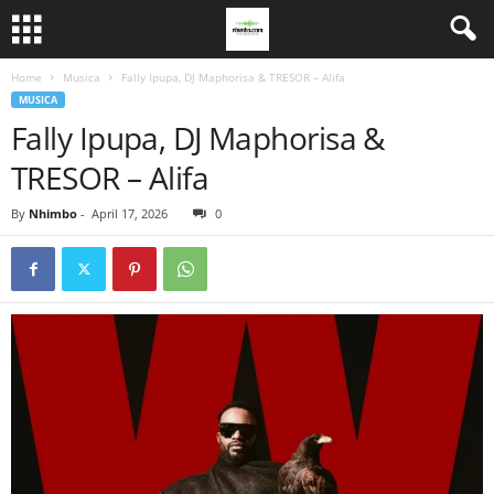
Home
Musica
Fally Ipupa, DJ Maphorisa & TRESOR – Alifa
MUSICA
Fally Ipupa, DJ Maphorisa &
TRESOR – Alifa
By
Nhimbo
-
April 17, 2026
0