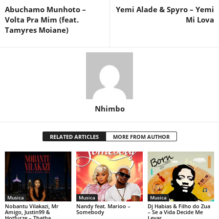
Abuchamo Munhoto –
Yemi Alade & Spyro – Yemi
Volta Pra Mim (feat.
Mi Lova
Tamyres Moiane)
Nhimbo
RELATED ARTICLES
MORE FROM AUTHOR
Musica
Musica
Musica
Nobantu Vilakazi, Mr
Nandy feat. Marioo –
Dj Habias & Filho do Zua
Amigo, Justin99 &
Somebody
– Se a Vida Decide Me
Hotfurze – Thatha
Levar