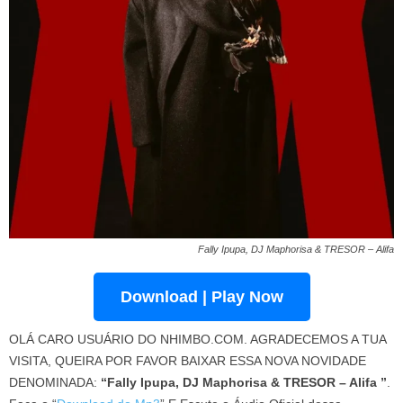
Fally Ipupa, DJ Maphorisa & TRESOR – Alifa
Download | Play Now
OLÁ CARO USUÁRIO DO NHIMBO.COM. AGRADECEMOS A TUA
VISITA, QUEIRA POR FAVOR BAIXAR ESSA NOVA NOVIDADE
DENOMINADA:
“Fally Ipupa, DJ Maphorisa & TRESOR – Alifa ”
.