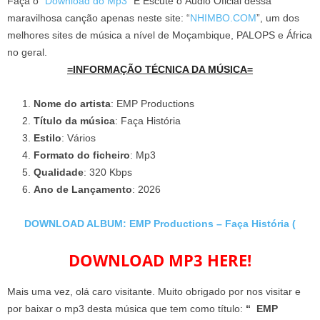
Faça o “
Download do Mp3
” E Escute o Áudio Oficial dessa
maravilhosa canção apenas neste site: “
NHIMBO.COM
”, um dos
melhores sites de música a nível de Moçambique, PALOPS e África
no geral.
=INFORMAÇÃO TÉCNICA DA MÚSICA=
Nome do artista
: EMP Productions
Título da música
: Faça História
Estilo
: Vários
Formato do ficheiro
: Mp3
Qualidade
: 320 Kbps
Ano de Lançamento
: 2026
DOWNLOAD ALBUM: EMP Productions – Faça História (
DOWNLOAD MP3 HERE!
Mais uma vez, olá caro visitante. Muito obrigado por nos visitar e
por baixar o mp3 desta música que tem como título:
“ EMP