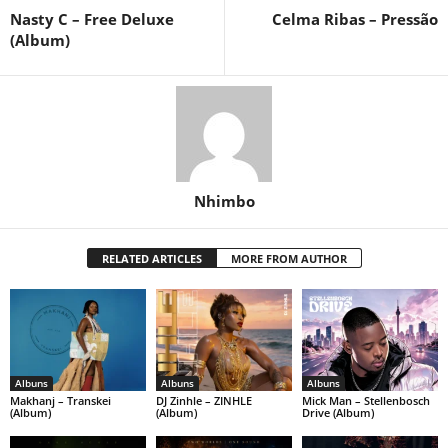
Nasty C – Free Deluxe
Celma Ribas – Pressão
(Album)
Nhimbo
RELATED ARTICLES
MORE FROM AUTHOR
Albuns
Albuns
Albuns
Makhanj – Transkei
DJ Zinhle – ZINHLE
Mick Man – Stellenbosch
(Album)
(Album)
Drive (Album)