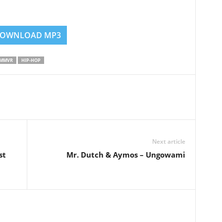
OWNLOAD MP3
MMVR
HIP-HOP
Next article
st
Mr. Dutch & Aymos – Ungowami