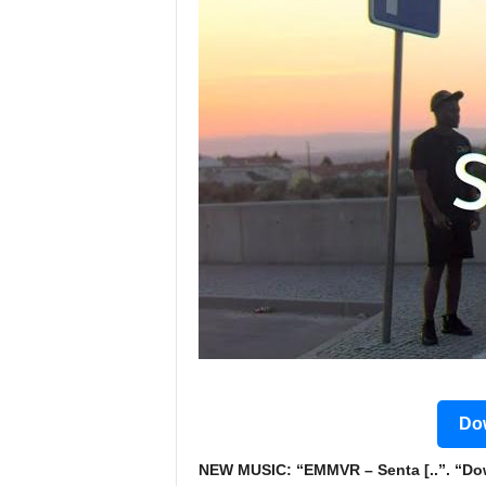
Dow
NEW MUSIC: “EMMVR – Senta [..”. “Dow