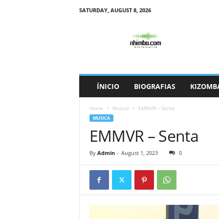
SATURDAY, AUGUST 8, 2026
N
h
i
m
b
o
ÍNICIO
BIOGRAFIAS
KIZOMB
Home
Musica
EMMVR – Senta
MUSICA
EMMVR – Senta
By
Admin
-
August 1, 2023
0