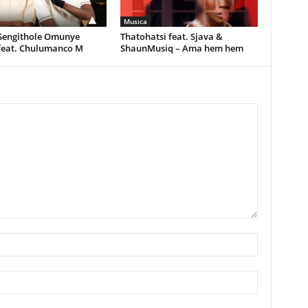
Musica
 Sengithole Omunye
Thatohatsi feat. Sjava &
feat. Chulumanco M
ShaunMusiq – Ama hem hem