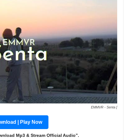
EMMVR - Senta [
nload | Play Now
nload Mp3 & Stream Official Audio”.