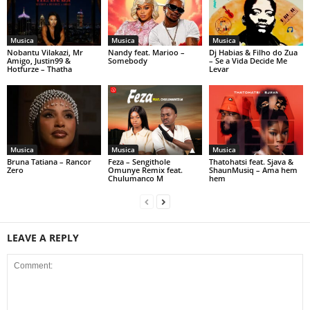
Musica
Musica
Musica
Nobantu Vilakazi, Mr
Nandy feat. Marioo –
Dj Habias & Filho do Zua
Amigo, Justin99 &
Somebody
– Se a Vida Decide Me
Hotfurze – Thatha
Levar
Musica
Musica
Musica
Bruna Tatiana – Rancor
Feza – Sengithole
Thatohatsi feat. Sjava &
Zero
Omunye Remix feat.
ShaunMusiq – Ama hem
Chulumanco M
hem
LEAVE A REPLY