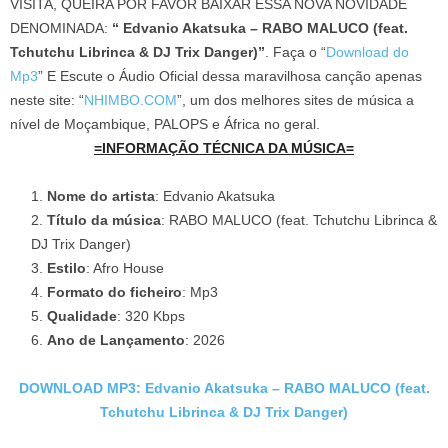
VISITA, QUEIRA POR FAVOR BAIXAR ESSA NOVA NOVIDADE
DENOMINADA:
“ Edvanio Akatsuka – RABO MALUCO (feat.
Tchutchu Librinca & DJ Trix Danger)”
. Faça o “
Download do
Mp3
” E Escute o Áudio Oficial dessa maravilhosa canção apenas
neste site: “
NHIMBO.COM
”, um dos melhores sites de música a
nível de Moçambique, PALOPS e África no geral.
=INFORMAÇÃO TÉCNICA DA MÚSICA=
Nome do artista
: Edvanio Akatsuka
Título da música
: RABO MALUCO (feat. Tchutchu Librinca &
DJ Trix Danger)
Estilo
: Afro House
Formato do ficheiro
: Mp3
Qualidade
: 320 Kbps
Ano de Lançamento
: 2026
DOWNLOAD MP3: Edvanio Akatsuka – RABO MALUCO (feat.
Tchutchu Librinca & DJ Trix Danger)