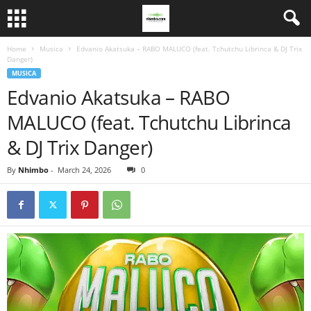
Home
Musica
Edvanio Akatsuka – RABO MALUCO (feat. Tchutchu Librinca & DJ Trix
Danger)
MUSICA
Edvanio Akatsuka – RABO
MALUCO (feat. Tchutchu Librinca
& DJ Trix Danger)
By
Nhimbo
-
March 24, 2026
0