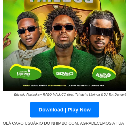
Edvanio Akatsuka – RABO MALUCO (feat. Tchutchu Librinca & DJ Trix Danger)
Download | Play Now
OLÁ CARO USUÁRIO DO NHIMBO.COM. AGRADECEMOS A TUA