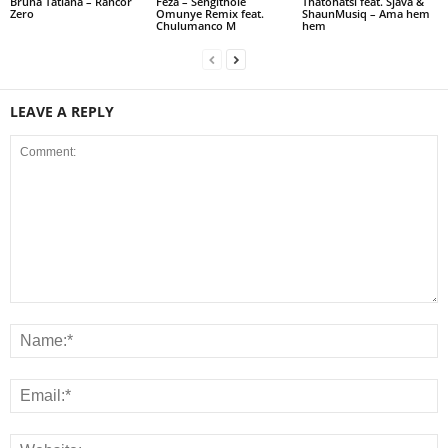
Bruna Tatiana – Rancor
Feza – Sengithole
Thatohatsi feat. Sjava &
Zero
Omunye Remix feat.
ShaunMusiq – Ama hem
Chulumanco M
hem
LEAVE A REPLY