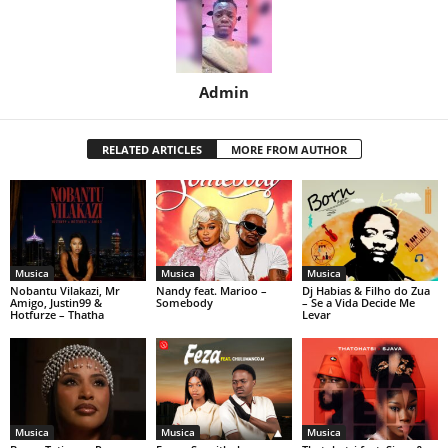
Admin
RELATED ARTICLES
MORE FROM AUTHOR
Musica
Musica
Musica
Nobantu Vilakazi, Mr
Nandy feat. Marioo –
Dj Habias & Filho do Zua
Amigo, Justin99 &
Somebody
– Se a Vida Decide Me
Hotfurze – Thatha
Levar
Musica
Musica
Musica