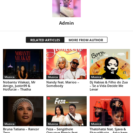
Admin
RELATED ARTICLES
MORE FROM AUTHOR
Musica
Musica
Musica
Nobantu Vilakazi, Mr
Nandy feat. Marioo –
Dj Habias & Filho do Zua
Amigo, Justin99 &
Somebody
– Se a Vida Decide Me
Hotfurze – Thatha
Levar
Musica
Musica
Musica
Bruna Tatiana – Rancor
Feza – Sengithole
Thatohatsi feat. Sjava &
Zero
Omunye Remix feat.
ShaunMusiq – Ama hem