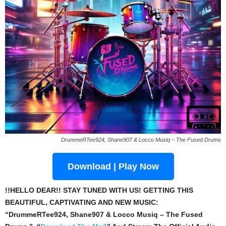
DrummeRTee924, Shane907 & Locco Musiq – The Fused Drums
Download | Play Now
!!HELLO DEAR!! STAY TUNED WITH US! GETTING THIS
BEAUTIFUL, CAPTIVATING AND NEW MUSIC:
“DrummeRTee924, Shane907 & Locco Musiq – The Fused