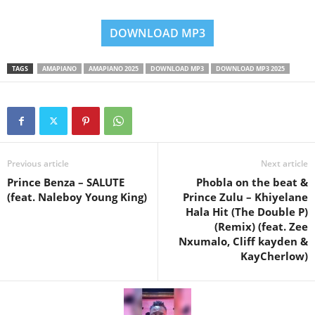
DOWNLOAD MP3
TAGS
AMAPIANO
AMAPIANO 2025
DOWNLOAD MP3
DOWNLOAD MP3 2025
Previous article
Next article
Prince Benza – SALUTE
Phobla on the beat &
(feat. Naleboy Young King)
Prince Zulu – Khiyelane
Hala Hit (The Double P)
(Remix) (feat. Zee
Nxumalo, Cliff kayden &
KayCherlow)