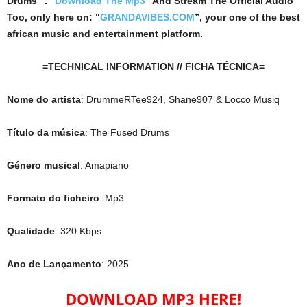
Drums ”. “
Download The Mp3
”
And Stream The Official Audio
Too, only here on: “
GRANDAVIBES.COM
”, your one of the best
african music and entertainment platform.
=TECHNICAL INFORMATION // FICHA TÉCNICA=
Nome do artista
: DrummeRTee924, Shane907 & Locco Musiq
Título da música
: The Fused Drums
Género musical
: Amapiano
Formato do ficheiro
: Mp3
Qualidade
: 320 Kbps
Ano de Lançamento
: 2025
DOWNLOAD MP3 HERE!