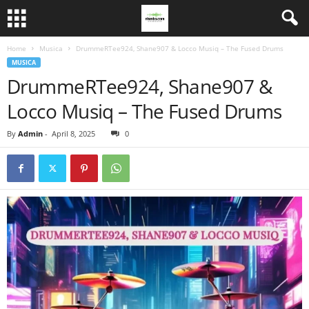
Home
Musica
DrummeRTee924, Shane907 & Locco Musiq – The Fused Drums
MUSICA
DrummeRTee924, Shane907 &
Locco Musiq – The Fused Drums
By
Admin
-
April 8, 2025
0