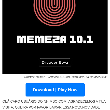
DrummeRTee924 – Memeza 101 (feat. TheBunny04 & Drugger Boyz)
Download | Play Now
OLÁ CARO USUÁRIO DO NHIMBO.COM. AGRADECEMOS A TUA
VISITA, QUEIRA POR FAVOR BAIXAR ESSA NOVA NOVIDADE