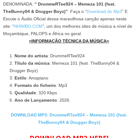
DENOMINADA:
“ DrummeRTee924 – Memeza 101 (feat.
TheBunny04 & Drugger Boyz)”
. Faça o “
Download do Mp3
” E
Escute o Áudio Oficial dessa maravilhosa canção apenas neste
site: “
NHIMBO.COM
”, um dos melhores sites de música a nível de
Moçambique, PALOPS e África no geral.
=INFORMAÇÃO TÉCNICA DA MÚSICA=
Nome do artista
: DrummeRTee924
Título da música
: Memeza 101 (feat. TheBunny04 &
Drugger Boyz)
Estilo
: Amapiano
Formato do ficheiro
: Mp3
Qualidade
: 320 Kbps
Ano de Lançamento
: 2026
DOWNLOAD MP3: DrummeRTee924 – Memeza 101 (feat.
TheBunny04 & Drugger Boyz)