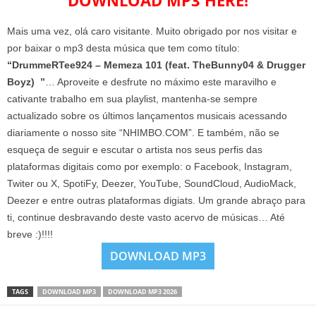
DOWNLOAD MP3 HERE!
Mais uma vez, olá caro visitante. Muito obrigado por nos visitar e
por baixar o mp3 desta música que tem como título:
“DrummeRTee924 – Memeza 101 (feat. TheBunny04 & Drugger
Boyz) ”
… Aproveite e desfrute no máximo este maravilho e
cativante trabalho em sua playlist, mantenha-se sempre
actualizado sobre os últimos lançamentos musicais acessando
diariamente o nosso site “NHIMBO.COM”. E também, não se
esqueça de seguir e escutar o artista nos seus perfis das
plataformas digitais como por exemplo: o Facebook, Instagram,
Twiter ou X, SpotiFy, Deezer, YouTube, SoundCloud, AudioMack,
Deezer e entre outras plataformas digiats. Um grande abraço para
ti, continue desbravando deste vasto acervo de músicas… Até
breve :)!!!!
DOWNLOAD MP3
TAGS
DOWNLOAD MP3
DOWNLOAD MP3 2026