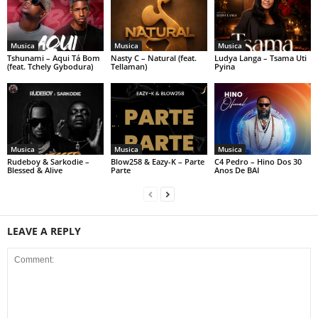
Musica
Musica
Musica
Tshunami – Aqui Tá Bom
Nasty C – Natural (feat.
Ludya Langa – Tsama Uti
(feat. Tchely Gybodura)
Tellaman)
Pyina
Musica
Musica
Musica
Rudeboy & Sarkodie –
Blow258 & Eazy-K – Parte
C4 Pedro – Hino Dos 30
Blessed & Alive
Parte
Anos De BAI
LEAVE A REPLY