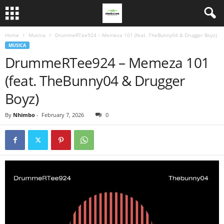
Home
Musica
DrummeRTee924 – Memeza 101 (feat. TheBunny04 & Drugger Boyz)
MUSICA
DrummeRTee924 – Memeza 101
(feat. TheBunny04 & Drugger
Boyz)
By
Nhimbo
-
February 7, 2026
0