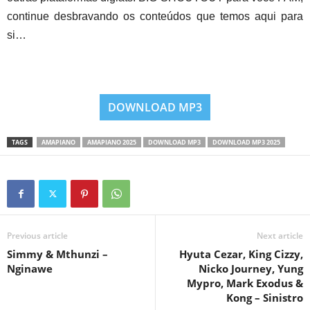
continue desbravando os conteúdos que temos aqui para
si…
DOWNLOAD MP3
TAGS
AMAPIANO
AMAPIANO 2025
DOWNLOAD MP3
DOWNLOAD MP3 2025
Previous article
Next article
Simmy & Mthunzi –
Hyuta Cezar, King Cizzy,
Nginawe
Nicko Journey, Yung
Mypro, Mark Exodus &
Kong – Sinistro