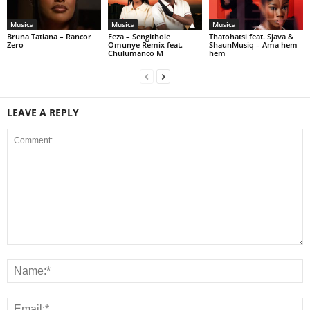
Musica
Musica
Musica
Bruna Tatiana – Rancor
Feza – Sengithole
Thatohatsi feat. Sjava &
Zero
Omunye Remix feat.
ShaunMusiq – Ama hem
Chulumanco M
hem
LEAVE A REPLY