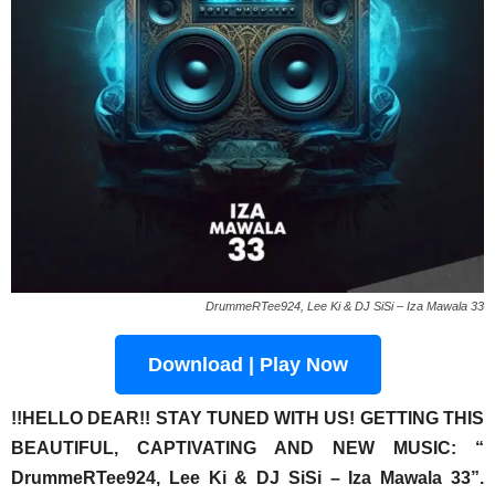
DrummeRTee924, Lee Ki & DJ SiSi – Iza Mawala 33
Download | Play Now
!!HELLO DEAR!! STAY TUNED WITH US! GETTING THIS
BEAUTIFUL, CAPTIVATING AND NEW MUSIC:
“
DrummeRTee924, Lee Ki & DJ SiSi – Iza Mawala 33”
.