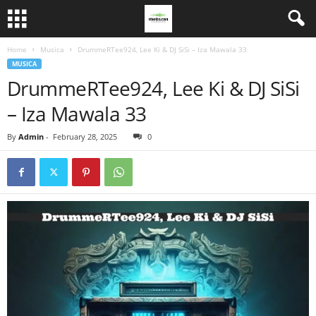
Home
Musica
DrummeRTee924, Lee Ki & DJ SiSi – Iza Mawala 33
MUSICA
DrummeRTee924, Lee Ki & DJ SiSi
– Iza Mawala 33
By
Admin
-
February 28, 2025
0