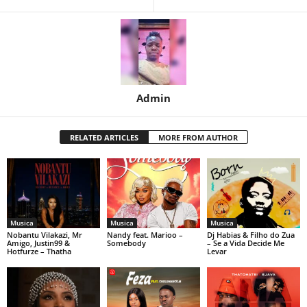
Admin
RELATED ARTICLES
MORE FROM AUTHOR
Musica
Musica
Musica
Nobantu Vilakazi, Mr
Nandy feat. Marioo –
Dj Habias & Filho do Zua
Amigo, Justin99 &
Somebody
– Se a Vida Decide Me
Hotfurze – Thatha
Levar