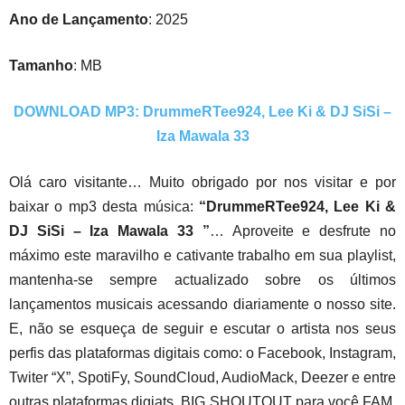
Ano de Lançamento
: 2025
Tamanho
: MB
DOWNLOAD MP3: DrummeRTee924, Lee Ki & DJ SiSi –
Iza Mawala 33
Olá caro visitante… Muito obrigado por nos visitar e por
baixar o mp3 desta música:
“DrummeRTee924, Lee Ki &
DJ SiSi – Iza Mawala 33 ”
… Aproveite e desfrute no
máximo este maravilho e cativante trabalho em sua playlist,
mantenha-se sempre actualizado sobre os últimos
lançamentos musicais acessando diariamente o nosso site.
E, não se esqueça de seguir e escutar o artista nos seus
perfis das plataformas digitais como: o Facebook, Instagram,
Twiter “X”, SpotiFy, SoundCloud, AudioMack, Deezer e entre
outras plataformas digiats. BIG SHOUTOUT para você FAM,