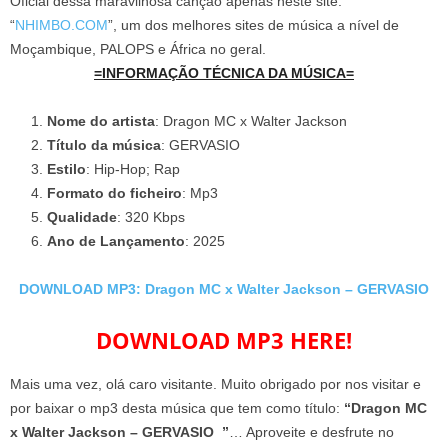
Oficial dessa maravilhosa canção apenas neste site:
“
NHIMBO.COM
”, um dos melhores sites de música a nível de
Moçambique, PALOPS e África no geral.
=INFORMAÇÃO TÉCNICA DA MÚSICA=
Nome do artista
: Dragon MC x Walter Jackson
Título da música
: GERVASIO
Estilo
: Hip-Hop; Rap
Formato do ficheiro
: Mp3
Qualidade
: 320 Kbps
Ano de Lançamento
: 2025
DOWNLOAD MP3: Dragon MC x Walter Jackson – GERVASIO
DOWNLOAD MP3 HERE!
Mais uma vez, olá caro visitante. Muito obrigado por nos visitar e
por baixar o mp3 desta música que tem como título:
“Dragon MC
x Walter Jackson – GERVASIO ”
… Aproveite e desfrute no