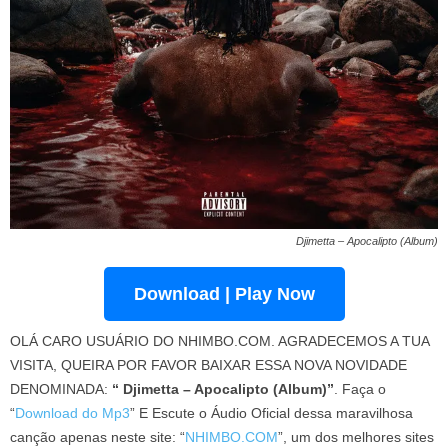
Djimetta – Apocalipto (Album)
Download | Play Now
OLÁ CARO USUÁRIO DO NHIMBO.COM. AGRADECEMOS A TUA
VISITA, QUEIRA POR FAVOR BAIXAR ESSA NOVA NOVIDADE
DENOMINADA:
“ Djimetta – Apocalipto (Album)”
. Faça o
“
Download do Mp3
” E Escute o Áudio Oficial dessa maravilhosa
canção apenas neste site: “
NHIMBO.COM
”, um dos melhores sites