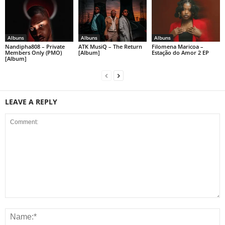
Albuns
Albuns
Albuns
Nandipha808 – Private
ATK MusiQ – The Return
Filomena Maricoa –
Members Only (PMO)
[Album]
Estação do Amor 2 EP
[Album]
LEAVE A REPLY