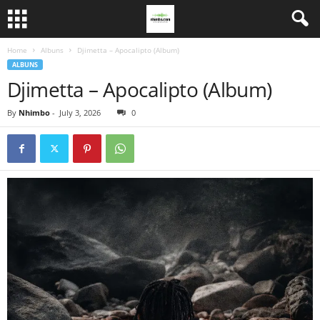
Home
Albuns
Djimetta – Apocalipto (Album)
ALBUNS
Djimetta – Apocalipto (Album)
By
Nhimbo
-
July 3, 2026
0