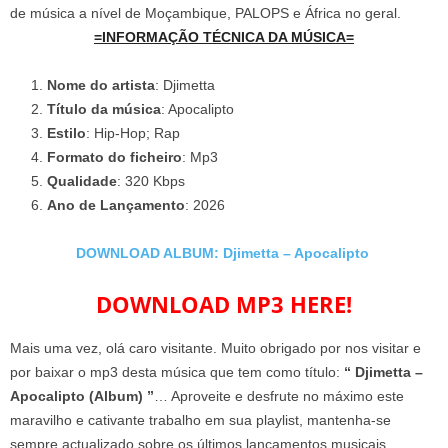
de música a nível de Moçambique, PALOPS e África no geral.
=INFORMAÇÃO TÉCNICA DA MÚSICA=
Nome do artista
: Djimetta
Título da música
: Apocalipto
Estilo
: Hip-Hop; Rap
Formato do ficheiro
: Mp3
Qualidade
: 320 Kbps
Ano de Lançamento
: 2026
DOWNLOAD ALBUM: Djimetta – Apocalipto
DOWNLOAD MP3 HERE!
Mais uma vez, olá caro visitante. Muito obrigado por nos visitar e
por baixar o mp3 desta música que tem como título:
“ Djimetta –
Apocalipto (Album) ”
… Aproveite e desfrute no máximo este
maravilho e cativante trabalho em sua playlist, mantenha-se
sempre actualizado sobre os últimos lançamentos musicais