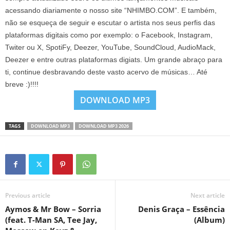
acessando diariamente o nosso site “NHIMBO.COM”. E também,
não se esqueça de seguir e escutar o artista nos seus perfis das
plataformas digitais como por exemplo: o Facebook, Instagram,
Twiter ou X, SpotiFy, Deezer, YouTube, SoundCloud, AudioMack,
Deezer e entre outras plataformas digiats. Um grande abraço para
ti, continue desbravando deste vasto acervo de músicas… Até
breve :)!!!!
DOWNLOAD MP3
TAGS
DOWNLOAD MP3
DOWNLOAD MP3 2026
Previous article
Next article
Aymos & Mr Bow – Sorria
Denis Graça – Essência
(feat. T-Man SA, Tee Jay,
(Album)