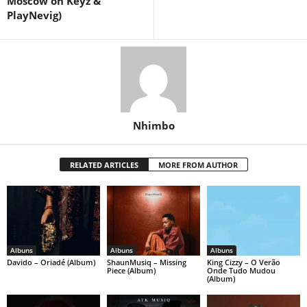
Moscow on Keyz &
PlayNevig)
Nhimbo
RELATED ARTICLES
MORE FROM AUTHOR
Albuns
Albuns
Albuns
Davido – Oriadé (Album)
ShaunMusiq – Missing
King Cizzy – O Verão
Piece (Album)
Onde Tudo Mudou
(Album)