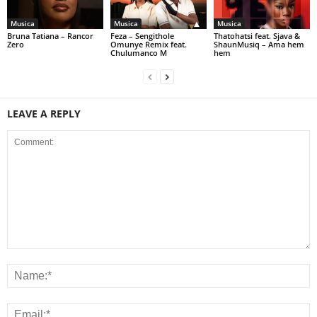
Musica
Musica
Musica
Bruna Tatiana – Rancor
Feza – Sengithole
Thatohatsi feat. Sjava &
Zero
Omunye Remix feat.
ShaunMusiq – Ama hem
Chulumanco M
hem
LEAVE A REPLY