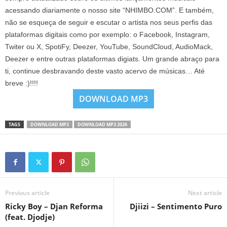
acessando diariamente o nosso site “NHIMBO.COM”. E também,
não se esqueça de seguir e escutar o artista nos seus perfis das
plataformas digitais como por exemplo: o Facebook, Instagram,
Twiter ou X, SpotiFy, Deezer, YouTube, SoundCloud, AudioMack,
Deezer e entre outras plataformas digiats. Um grande abraço para
ti, continue desbravando deste vasto acervo de músicas… Até
breve :)!!!!
DOWNLOAD MP3
TAGS
DOWNLOAD MP3
DOWNLOAD MP3 2026
Previous article
Next article
Ricky Boy – Djan Reforma
Djiizi – Sentimento Puro
(feat. Djodje)