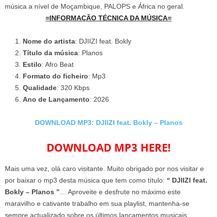
música a nível de Moçambique, PALOPS e África no geral.
=INFORMAÇÃO TÉCNICA DA MÚSICA=
Nome do artista
: DJIIZI feat. Bokly
Título da música
: Planos
Estilo
: Afro Beat
Formato do ficheiro
: Mp3
Qualidade
: 320 Kbps
Ano de Lançamento
: 2026
DOWNLOAD MP3: DJIIZI feat. Bokly – Planos
DOWNLOAD MP3 HERE!
Mais uma vez, olá caro visitante. Muito obrigado por nos visitar e
por baixar o mp3 desta música que tem como título:
“ DJIIZI feat.
Bokly – Planos ”
… Aproveite e desfrute no máximo este
maravilho e cativante trabalho em sua playlist, mantenha-se
sempre actualizado sobre os últimos lançamentos musicais