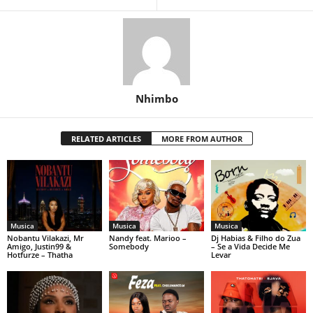
Nhimbo
RELATED ARTICLES
MORE FROM AUTHOR
Musica
Musica
Musica
Nobantu Vilakazi, Mr
Nandy feat. Marioo –
Dj Habias & Filho do Zua
Amigo, Justin99 &
Somebody
– Se a Vida Decide Me
Hotfurze – Thatha
Levar