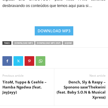
desbravando os conteúdos que temos aqui para si…
DOWNLOAD MP3
TAGS
DOWNLOAD MP3
DOWNLOAD MP3 2025
GQOM
Previous article
Next article
TitoM, Yuppe & Ceehle –
Dench, Sly & Raspy –
Hamba Ngedwa (feat.
Sponono sase’Thekwini
JayJayy)
(feat. Baby S.O.N & Musical
Xpress)