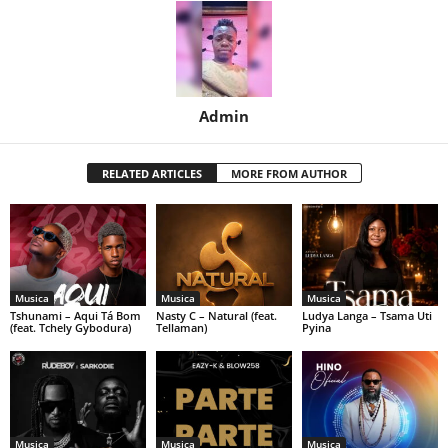
Admin
RELATED ARTICLES
MORE FROM AUTHOR
Musica
Musica
Musica
Tshunami – Aqui Tá Bom
Nasty C – Natural (feat.
Ludya Langa – Tsama Uti
(feat. Tchely Gybodura)
Tellaman)
Pyina
Musica
Musica
Musica