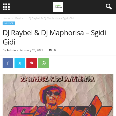
Home
Musica
DJ Raybel & DJ Maphorisa – Sgidi Gidi
MUSICA
DJ Raybel & DJ Maphorisa – Sgidi
Gidi
By
Admin
-
February 28, 2025
0