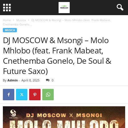
Home
Musica
DJ MOSCOW & Msongi – Molo Mhlobo (feat. Frank Mabeat,
Cnethemba Gonelo,...
MUSICA
DJ MOSCOW & Msongi – Molo
Mhlobo (feat. Frank Mabeat,
Cnethemba Gonelo, De Soul &
Future Saxo)
By
Admin
-
April 8, 2025
0