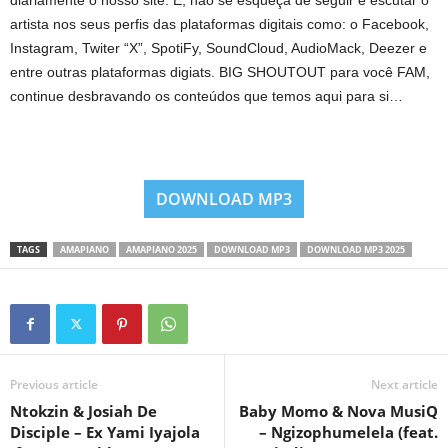
diariamente o nosso site. E, não se esqueça de seguir e escutar o
artista nos seus perfis das plataformas digitais como: o Facebook,
Instagram, Twiter “X”, SpotiFy, SoundCloud, AudioMack, Deezer e
entre outras plataformas digiats. BIG SHOUTOUT para você FAM,
continue desbravando os conteúdos que temos aqui para si…
DOWNLOAD MP3
TAGS
AMAPIANO
AMAPIANO 2025
DOWNLOAD MP3
DOWNLOAD MP3 2025
Previous article
Next article
Ntokzin & Josiah De
Baby Momo & Nova MusiQ
Disciple – Ex Yami Iyajola
– Ngizophumelela (feat.