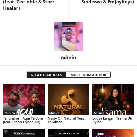
(feat. Zee_nhle & Starr
Sindiswa & EmJayKeys)
Healer)
Admin
RELATED ARTICLES
MORE FROM AUTHOR
Musica
Musica
Musica
Tshunami – Aqui Tá Bom
Nasty C – Natural (feat.
Ludya Langa – Tsama Uti
(feat. Tchely Gybodura)
Tellaman)
Pyina