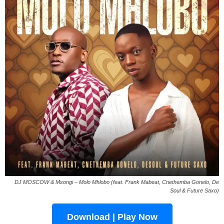
DJ MOSCOW & Msongi – Molo Mhlobo (feat. Frank Mabeat, Cnethemba Gonelo, De
Soul & Future Saxo)
Download | Play Now