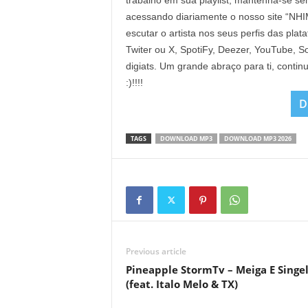
trabalho em sua playlist, mantenha-se se
acessando diariamente o nosso site “NH
escutar o artista nos seus perfis das pla
Twiter ou X, SpotiFy, Deezer, YouTube, 
digiats. Um grande abraço para ti, cont
:)!!!!
D
TAGS
DOWNLOAD MP3
DOWNLOAD MP3 2026
Previous article
Pineapple StormTv – Meiga E Singe
(feat. Italo Melo & TX)