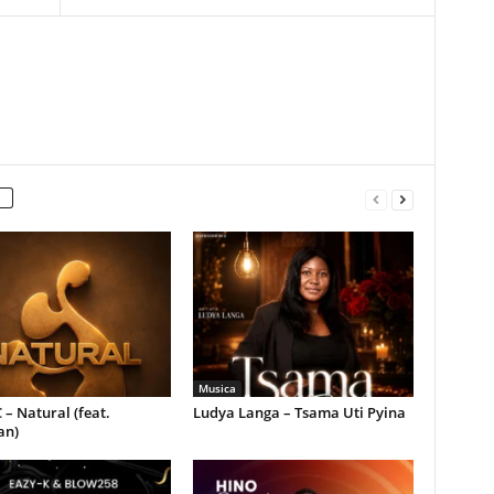
Musica
 – Natural (feat.
Ludya Langa – Tsama Uti Pyina
an)