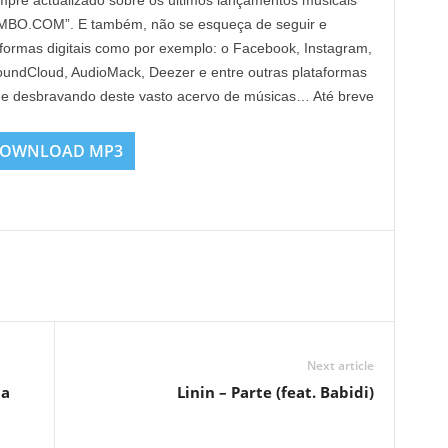
mpre actualizado sobre os últimos lançamentos musicais
IMBO.COM”. E também, não se esqueça de seguir e
taformas digitais como por exemplo: o Facebook, Instagram,
SoundCloud, AudioMack, Deezer e entre outras plataformas
inue desbravando deste vasto acervo de músicas… Até breve
OWNLOAD MP3
Next article
la
Linin – Parte (feat. Babidi)