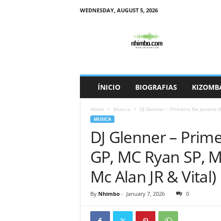
WEDNESDAY, AUGUST 5, 2026
N
h
i
m
b
o
ÍNICIO
BIOGRAFIAS
KIZOMB
Home
Musica
DJ Glenner – Primeiro De Janeiro (
MUSICA
DJ Glenner – Prime
GP, MC Ryan SP, M
Mc Alan JR & Vital)
By
Nhimbo
-
January 7, 2026
0