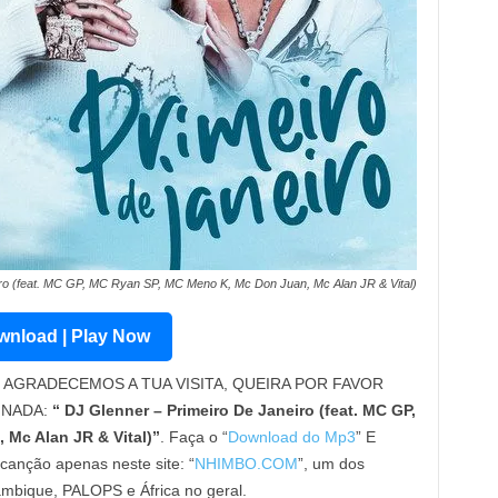
ro (feat. MC GP, MC Ryan SP, MC Meno K, Mc Don Juan, Mc Alan JR & Vital)
nload | Play Now
AGRADECEMOS A TUA VISITA, QUEIRA POR FAVOR
INADA:
“ DJ Glenner – Primeiro De Janeiro (feat. MC GP,
Mc Alan JR & Vital)”
. Faça o “
Download do Mp3
” E
canção apenas neste site: “
NHIMBO.COM
”, um dos
ambique, PALOPS e África no geral.