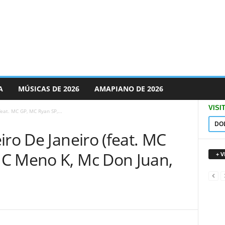
A
MÚSICAS DE 2026
AMAPIANO DE 2026
VISI
feat. MC GP, MC Ryan SP,...
DO
iro De Janeiro (feat. MC
C Meno K, Mc Don Juan,
+ 