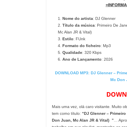
=INFORMA
Nome do artista
: DJ Glenner
Título da música
: Primeiro De Ja
Mc Alan JR & Vital)
Estilo
: FUnk
Formato do ficheiro
: Mp3
Qualidade
: 320 Kbps
Ano de Lançamento
: 2026
DOWNLOAD MP3: DJ Glenner – Primeir
Mc Don J
DOWNL
Mais uma vez, olá caro visitante. Muito o
tem como título:
“DJ Glenner – Primeiro
Don Juan, Mc Alan JR & Vital) ”
… Aprov