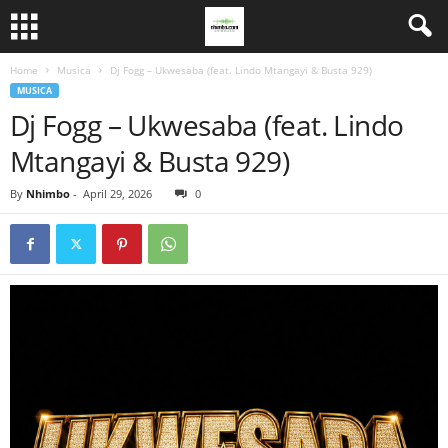
Home
Musica
Dj Fogg – Ukwesaba (feat. Lindo Mtangayi & Busta 929)
MUSICA
Dj Fogg – Ukwesaba (feat. Lindo
Mtangayi & Busta 929)
By
Nhimbo
-
April 29, 2026
0