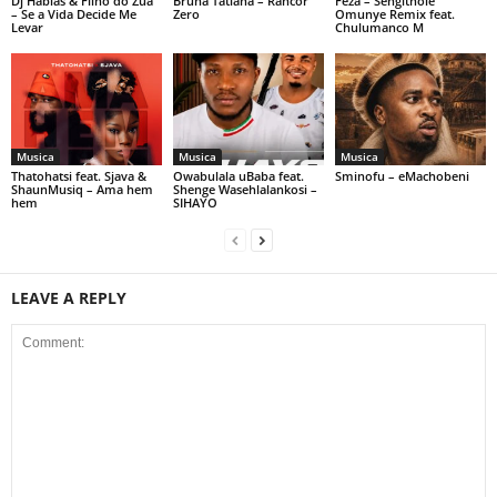
Dj Habias & Filho do Zua
Bruna Tatiana – Rancor
Feza – Sengithole
– Se a Vida Decide Me
Zero
Omunye Remix feat.
Levar
Chulumanco M
Musica
Musica
Musica
Thatohatsi feat. Sjava &
Owabulala uBaba feat.
Sminofu – eMachobeni
ShaunMusiq – Ama hem
Shenge Wasehlalankosi –
hem
SIHAYO
LEAVE A REPLY