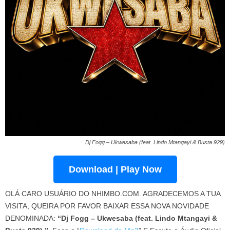
Dj Fogg – Ukwesaba (feat. Lindo Mtangayi & Busta 929)
Download | Play Now
OLÁ CARO USUÁRIO DO NHIMBO.COM. AGRADECEMOS A TUA
VISITA, QUEIRA POR FAVOR BAIXAR ESSA NOVA NOVIDADE
DENOMINADA:
“Dj Fogg – Ukwesaba (feat. Lindo Mtangayi &