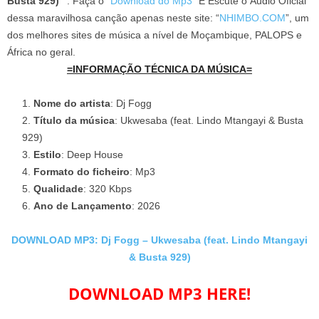
Busta 929) ”
. Faça o “
Download do Mp3
” E Escute o Áudio Oficial
dessa maravilhosa canção apenas neste site: “
NHIMBO.COM
”, um
dos melhores sites de música a nível de Moçambique, PALOPS e
África no geral.
=INFORMAÇÃO TÉCNICA DA MÚSICA=
Nome do artista
: Dj Fogg
Título da música
: Ukwesaba (feat. Lindo Mtangayi & Busta
929)
Estilo
: Deep House
Formato do ficheiro
: Mp3
Qualidade
: 320 Kbps
Ano de Lançamento
: 2026
DOWNLOAD MP3: Dj Fogg – Ukwesaba (feat. Lindo Mtangayi
& Busta 929)
DOWNLOAD MP3 HERE!