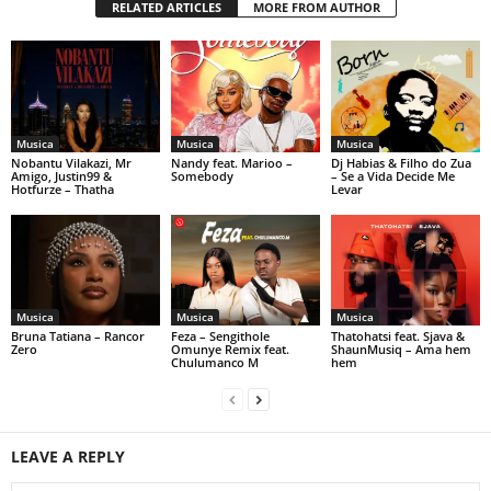
RELATED ARTICLES
MORE FROM AUTHOR
Musica
Musica
Musica
Nobantu Vilakazi, Mr
Nandy feat. Marioo –
Dj Habias & Filho do Zua
Amigo, Justin99 &
Somebody
– Se a Vida Decide Me
Hotfurze – Thatha
Levar
Musica
Musica
Musica
Bruna Tatiana – Rancor
Feza – Sengithole
Thatohatsi feat. Sjava &
Zero
Omunye Remix feat.
ShaunMusiq – Ama hem
Chulumanco M
hem
LEAVE A REPLY