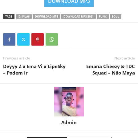
DOWNLOAD MP3
TAGS
DJ FILAS
DOWNLOAD MP3
DOWNLOAD MP3 2021
FUNK
SOUL
Previous article
Next article
Deyyy Z x Ema Vi x LipeSky
Emana Cheezy & TDC
– Podem Ir
Squad – Não Maya
Admin