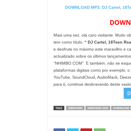
DOWNLOAD MP3: DJ Cartel, 18Te
DOWNL
Mais uma vez, olá caro visitante. Muito o
tem como título:
“ DJ Cartel, 18Teen Rs
e desfrute no máximo este maravilho e ca
actualizado sobre os últimos lançamentos
“NHIMBO.COM”. E também, não se esqueça 
plataformas digitais como por exemplo: o
YouTube, SoundCloud, AudioMack, Deezer 
para ti, continue desbravando deste vast
D
TAGS
AMAPIANO
AMAPIANO 2026
DOWNLOAD 