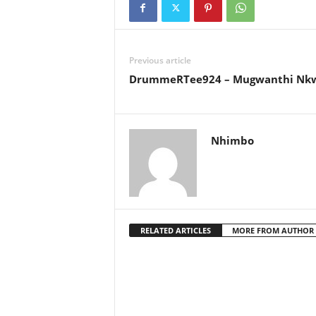
Previous article
DrummeRTee924 – Mugwanthi Nkw
Nhimbo
RELATED ARTICLES
MORE FROM AUTHOR