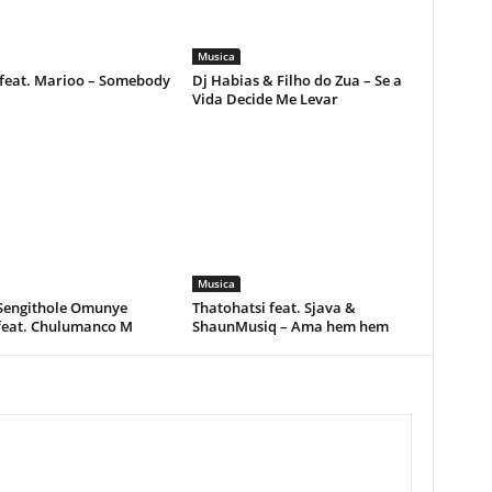
Musica
feat. Marioo – Somebody
Dj Habias & Filho do Zua – Se a
Vida Decide Me Levar
Musica
 Sengithole Omunye
Thatohatsi feat. Sjava &
feat. Chulumanco M
ShaunMusiq – Ama hem hem