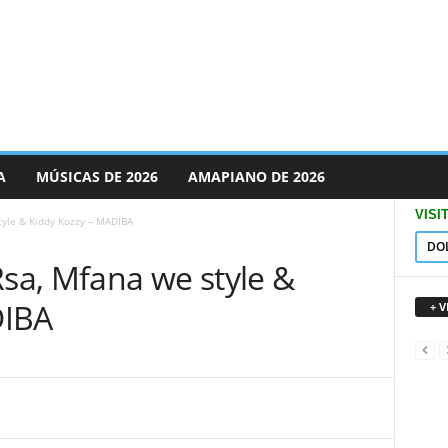
A
MÚSICAS DE 2026
AMAPIANO DE 2026
VISI
tyle & Kiddy Kozzy – MADIBA
DO
Rsa, Mfana we style &
DIBA
+ 