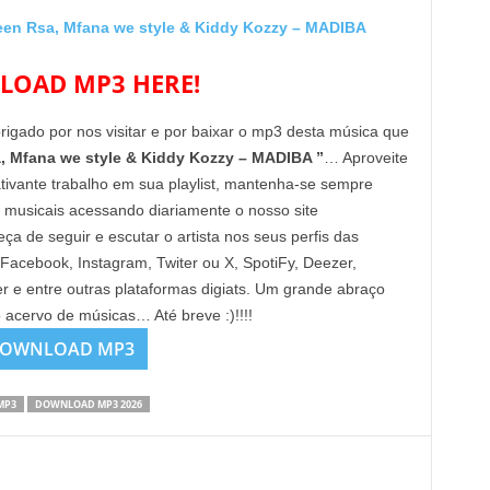
en Rsa, Mfana we style & Kiddy Kozzy – MADIBA
OAD MP3 HERE!
brigado por nos visitar e por baixar o mp3 desta música que
a, Mfana we style & Kiddy Kozzy – MADIBA ”
… Aproveite
tivante trabalho em sua playlist, mantenha-se sempre
 musicais acessando diariamente o nosso site
de seguir e escutar o artista nos seus perfis das
 Facebook, Instagram, Twiter ou X, SpotiFy, Deezer,
e entre outras plataformas digiats. Um grande abraço
o acervo de músicas… Até breve :)!!!!
OWNLOAD MP3
MP3
DOWNLOAD MP3 2026