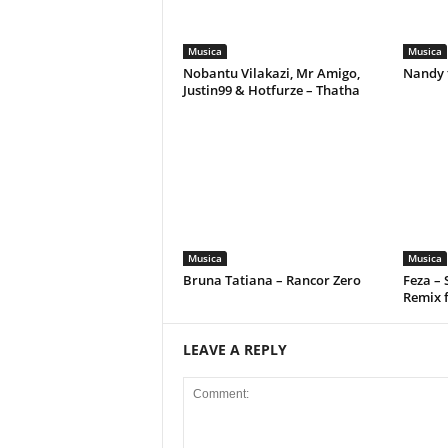
Musica
Musica
Nobantu Vilakazi, Mr Amigo,
Nandy 
Justin99 & Hotfurze – Thatha
Musica
Musica
Bruna Tatiana – Rancor Zero
Feza –
Remix 
LEAVE A REPLY