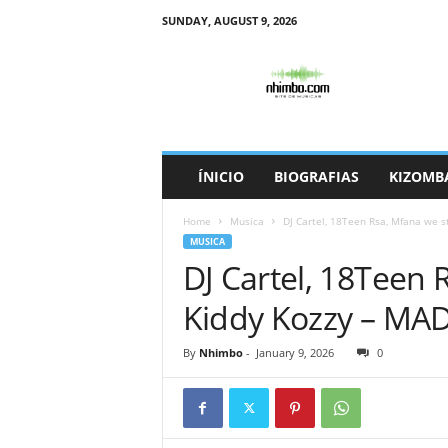
SUNDAY, AUGUST 9, 2026
N
h
i
m
b
o
ÍNICIO
BIOGRAFIAS
KIZOMB
Home
Musica
DJ Cartel, 18Teen Rsa, Mfana we s
MUSICA
DJ Cartel, 18Teen 
Kiddy Kozzy – MA
By
Nhimbo
-
January 9, 2026
0