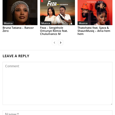
Musica
Musica
Musica
Bruna Tatiana – Rancor
Feza – Sengithole
Thatohatsi feat. Sjava &
Zero
Omunye Remix feat.
ShaunMusiq – Ama hem
Chulumanco M
hem
LEAVE A REPLY