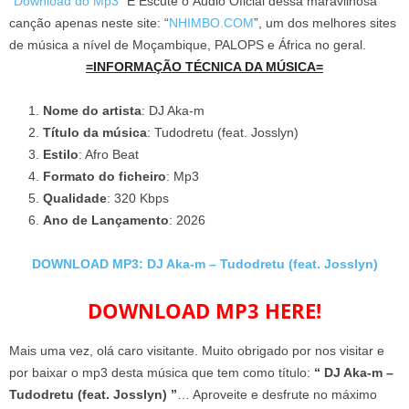
“
Download do Mp3
” E Escute o Áudio Oficial dessa maravilhosa
canção apenas neste site: “
NHIMBO.COM
”, um dos melhores sites
de música a nível de Moçambique, PALOPS e África no geral.
=INFORMAÇÃO TÉCNICA DA MÚSICA=
Nome do artista
: DJ Aka-m
Título da música
: Tudodretu (feat. Josslyn)
Estilo
: Afro Beat
Formato do ficheiro
: Mp3
Qualidade
: 320 Kbps
Ano de Lançamento
: 2026
DOWNLOAD MP3: DJ Aka-m – Tudodretu (feat. Josslyn)
DOWNLOAD MP3 HERE!
Mais uma vez, olá caro visitante. Muito obrigado por nos visitar e
por baixar o mp3 desta música que tem como título:
“ DJ Aka-m –
Tudodretu (feat. Josslyn) ”
… Aproveite e desfrute no máximo