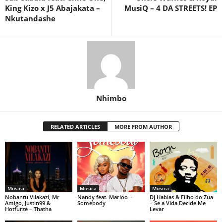
King Kizo x J5 Abajakata –
MusiQ – 4 DA STREETS! EP
Nkutandashe
Nhimbo
RELATED ARTICLES
MORE FROM AUTHOR
Musica
Musica
Musica
Nobantu Vilakazi, Mr
Nandy feat. Marioo –
Dj Habias & Filho do Zua
Amigo, Justin99 &
Somebody
– Se a Vida Decide Me
Hotfurze – Thatha
Levar