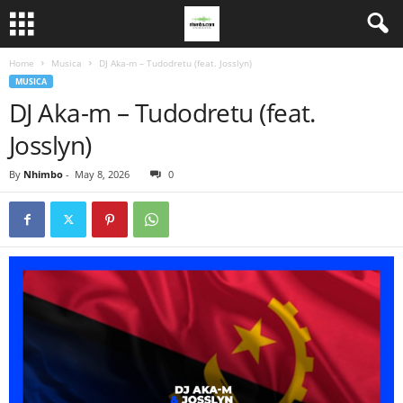
Home
Musica
DJ Aka-m – Tudodretu (feat. Josslyn)
MUSICA
DJ Aka-m – Tudodretu (feat.
Josslyn)
By
Nhimbo
-
May 8, 2026
0