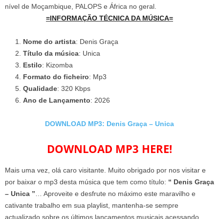
nível de Moçambique, PALOPS e África no geral.
=INFORMAÇÃO TÉCNICA DA MÚSICA=
Nome do artista
: Denis Graça
Título da música
: Unica
Estilo
: Kizomba
Formato do ficheiro
: Mp3
Qualidade
: 320 Kbps
Ano de Lançamento
: 2026
DOWNLOAD MP3: Denis Graça – Unica
DOWNLOAD MP3 HERE!
Mais uma vez, olá caro visitante. Muito obrigado por nos visitar e
por baixar o mp3 desta música que tem como título:
“ Denis Graça
– Unica ”
… Aproveite e desfrute no máximo este maravilho e
cativante trabalho em sua playlist, mantenha-se sempre
actualizado sobre os últimos lançamentos musicais acessando