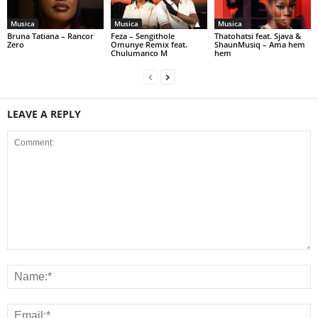
Musica
Musica
Musica
Bruna Tatiana – Rancor
Feza – Sengithole
Thatohatsi feat. Sjava &
Zero
Omunye Remix feat.
ShaunMusiq – Ama hem
Chulumanco M
hem
LEAVE A REPLY