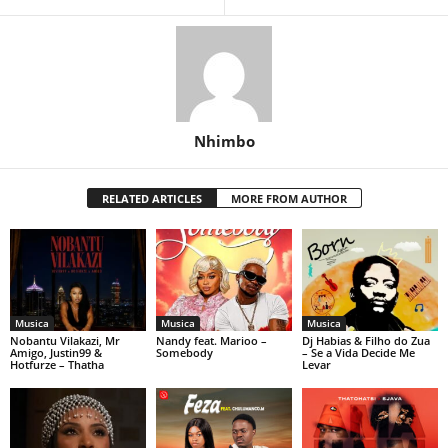
Nhimbo
RELATED ARTICLES
MORE FROM AUTHOR
Musica
Musica
Musica
Nobantu Vilakazi, Mr
Nandy feat. Marioo –
Dj Habias & Filho do Zua
Amigo, Justin99 &
Somebody
– Se a Vida Decide Me
Hotfurze – Thatha
Levar