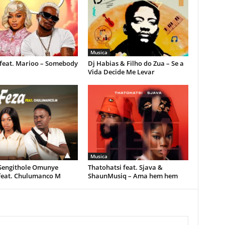
Musica
feat. Marioo – Somebody
Dj Habias & Filho do Zua – Se a
Vida Decide Me Levar
Musica
 Sengithole Omunye
Thatohatsi feat. Sjava &
feat. Chulumanco M
ShaunMusiq – Ama hem hem