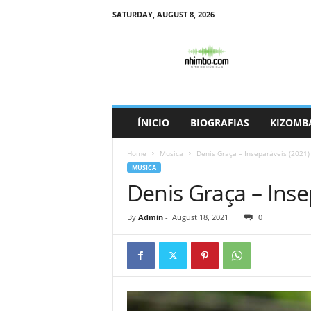
SATURDAY, AUGUST 8, 2026
N
h
i
m
b
o
ÍNICIO
BIOGRAFIAS
KIZOMB
Home
Musica
Denis Graça – Inseparáveis (2021)
MUSICA
Denis Graça – Inse
By
Admin
-
August 18, 2021
0