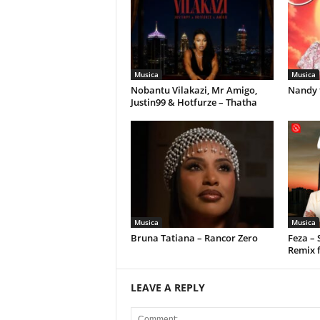
Musica
Musica
Nobantu Vilakazi, Mr Amigo,
Nandy 
Justin99 & Hotfurze – Thatha
Musica
Musica
Bruna Tatiana – Rancor Zero
Feza –
Remix 
LEAVE A REPLY