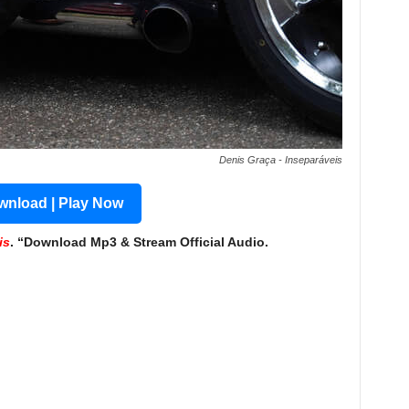
Denis Graça - Inseparáveis
nload | Play Now
is
. “Download Mp3 & Stream Official Audio.