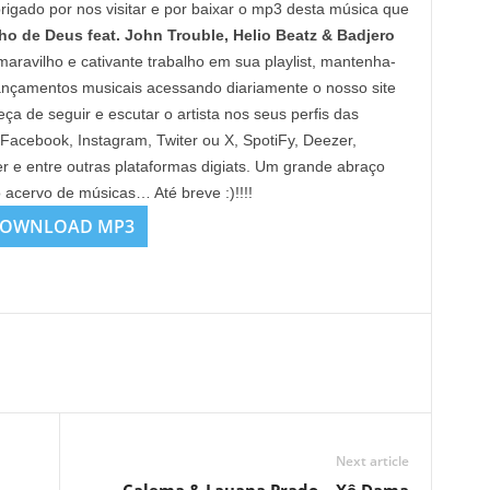
brigado por nos visitar e por baixar o mp3 desta música que
o de Deus feat. John Trouble, Helio Beatz & Badjero
aravilho e cativante trabalho em sua playlist, mantenha-
lançamentos musicais acessando diariamente o nosso site
de seguir e escutar o artista nos seus perfis das
 Facebook, Instagram, Twiter ou X, SpotiFy, Deezer,
e entre outras plataformas digiats. Um grande abraço
o acervo de músicas… Até breve :)!!!!
OWNLOAD MP3
Next article