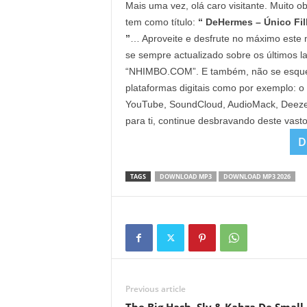
Mais uma vez, olá caro visitante. Muito o
tem como título:
“ DeHermes – Único Filh
”
… Aproveite e desfrute no máximo este m
se sempre actualizado sobre os últimos 
“NHIMBO.COM”. E também, não se esqueça 
plataformas digitais como por exemplo: o
YouTube, SoundCloud, AudioMack, Deezer 
para ti, continue desbravando deste vast
D
TAGS
DOWNLOAD MP3
DOWNLOAD MP3 2026
Previous article