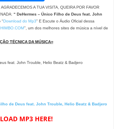
AGRADECEMOS A TUA VISITA, QUEIRA POR FAVOR
INADA:
“ DeHermes – Único Filho de Deus feat. John
 “
Download do Mp3
” E Escute o Áudio Oficial dessa
HIMBO.COM
”, um dos melhores sites de música a nível de
ÇÃO TÉCNICA DA MÚSICA=
Deus feat. John Trouble, Helio Beatz & Badjero
o de Deus feat. John Trouble, Helio Beatz & Badjero
OAD MP3 HERE!