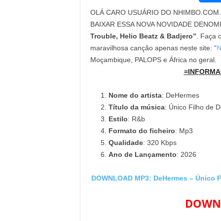
OLÁ CARO USUÁRIO DO NHIMBO.COM. 
BAIXAR ESSA NOVA NOVIDADE DENOM
Trouble, Helio Beatz & Badjero”
. Faça o
maravilhosa canção apenas neste site: “
N
Moçambique, PALOPS e África no geral.
=INFORMA
Nome do artista
: DeHermes
Título da música
: Único Filho de 
Estilo
: R&b
Formato do ficheiro
: Mp3
Qualidade
: 320 Kbps
Ano de Lançamento
: 2026
DOWNLOAD MP3: DeHermes – Único Filh
DOWNL