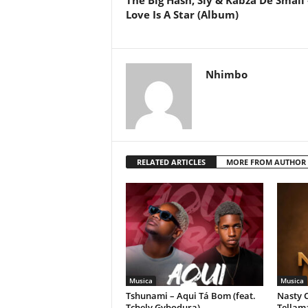
The Big Hash, Sly & Kabza De Small 
Love Is A Star (Album)
Nhimbo
RELATED ARTICLES
MORE FROM AUTHOR
Musica
Musica
Tshunami – Aqui Tá Bom (feat.
Nasty C
Tchely Gybodura)
Tellam