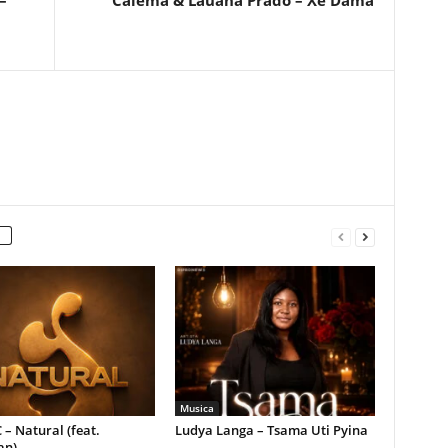
–
Calema & Lauana Prado – Xê Dama
Musica
 – Natural (feat.
Ludya Langa – Tsama Uti Pyina
an)