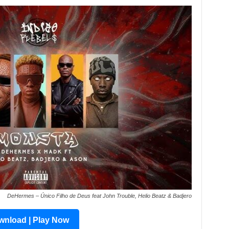
DeHermes – Único Filho de Deus feat John Trouble, Helio Beatz & Badjero
nload | Play Now