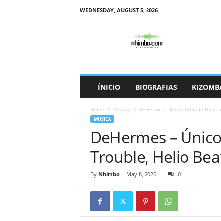
WEDNESDAY, AUGUST 5, 2026
N
h
i
m
b
o
ÍNICIO
BIOGRAFIAS
KIZOMB
Home
Musica
DeHermes – Único Filho de Deus fea
MUSICA
DeHermes – Único 
Trouble, Helio Bea
By
Nhimbo
-
May 8, 2026
0