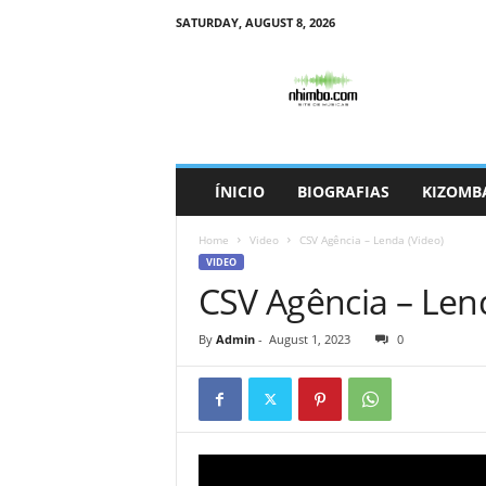
SATURDAY, AUGUST 8, 2026
N
h
i
m
b
o
ÍNICIO
BIOGRAFIAS
KIZOMB
Home
Video
CSV Agência – Lenda (Video)
VIDEO
CSV Agência – Len
By
Admin
-
August 1, 2023
0