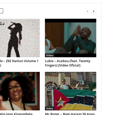
Video
le – ZEE Nation Volume 1
Lukie – Acabou (feat. Twenty
)
Fingers) [Video Oficial]
Video
– Hip Hop Xingombela
Mc Roger – Bem Hajam 50 Anos