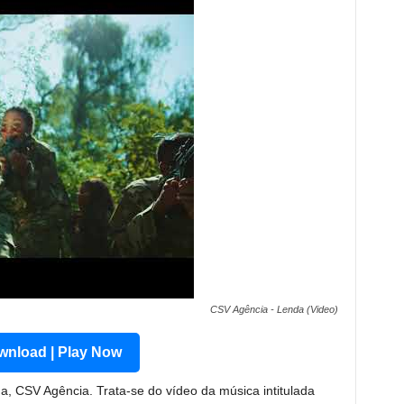
CSV Agência - Lenda (Video)
nload | Play Now
, CSV Agência. Trata-se do vídeo da música intitulada