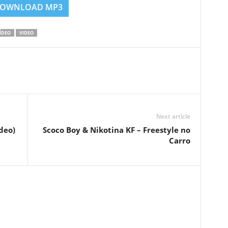
OWNLOAD MP3
ÍDEO
VIDEO
Next article
deo)
Scoco Boy & Nikotina KF – Freestyle no
Carro