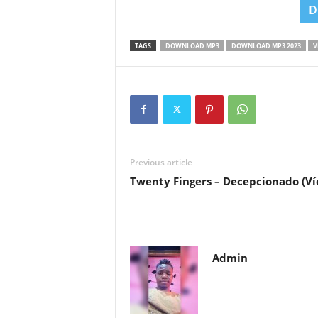
D
TAGS
DOWNLOAD MP3
DOWNLOAD MP3 2023
V
Previous article
Twenty Fingers – Decepcionado (Ví
Admin