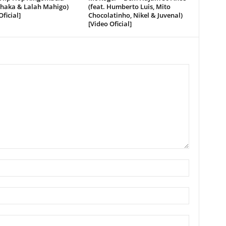
Bhaka & Lalah Mahigo)
(feat. Humberto Luis, Mito
Oficial]
Chocolatinho, Nikel & Juvenal)
[Video Oficial]