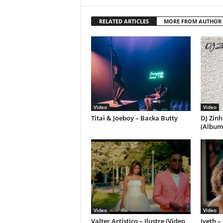
RELATED ARTICLES
MORE FROM AUTHOR
Video
Video
Titai & Joeboy – Backa Butty
DJ Zinh
(Album
Video
Video
Valter Artístico – Ilustre (Video
Iveth 