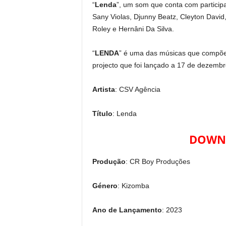
“
Lenda
”, um som que conta com particip
Sany Violas, Djunny Beatz, Cleyton David,
Roley e Hernâni Da Silva.
“
LENDA
” é uma das músicas que compõe
projecto que foi lançado a 17 de dezemb
Artista
: CSV Agência
Título
: Lenda
DOWNL
Produção
: CR Boy Produções
Género
: Kizomba
Ano de Lançamento
: 2023