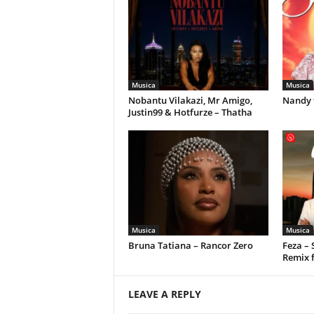
Musica
Musica
Nobantu Vilakazi, Mr Amigo,
Nandy 
Justin99 & Hotfurze – Thatha
Musica
Musica
Bruna Tatiana – Rancor Zero
Feza –
Remix 
LEAVE A REPLY