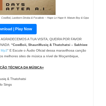
CowBoii, Lastborn Diroba & Focalistic – Hape Le Hape ft. Matute Boy & Gipa
nload | Play Now
AGRADECEMOS A TUA VISITA, QUEIRA POR FAVOR
INADA:
“CowBoii, ShaunMusiq & Thatohatsi – Sakhiwe
 Mp3
” E Escute o Áudio Oficial dessa maravilhosa canção
os melhores sites de música a nível de Moçambique,
ÇÃO TÉCNICA DA MÚSICA=
usiq & Thatohatsi
lo Sings