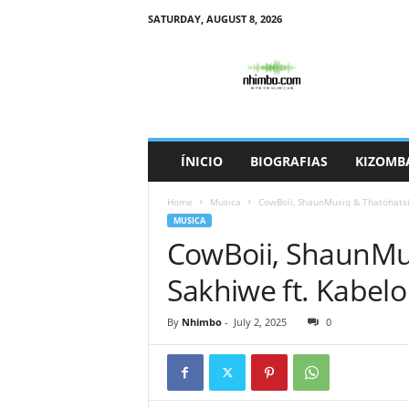
SATURDAY, AUGUST 8, 2026
N
h
i
m
b
o
ÍNICIO
BIOGRAFIAS
KIZOMB
Home
Musica
CowBoii, ShaunMusiq & Thatohatsi 
MUSICA
CowBoii, ShaunMus
Sakhiwe ft. Kabelo
By
Nhimbo
-
July 2, 2025
0