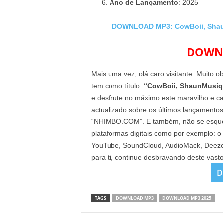
Ano de Lançamento
: 2025
DOWNLOAD MP3: CowBoii, ShaunM
DOWNL
Mais uma vez, olá caro visitante. Muito o
tem como título:
“CowBoii, ShaunMusiq &
e desfrute no máximo este maravilho e ca
actualizado sobre os últimos lançamentos
“NHIMBO.COM”. E também, não se esqueça 
plataformas digitais como por exemplo: o
YouTube, SoundCloud, AudioMack, Deezer 
para ti, continue desbravando deste vast
D
TAGS
DOWNLOAD MP3
DOWNLOAD MP3 2025