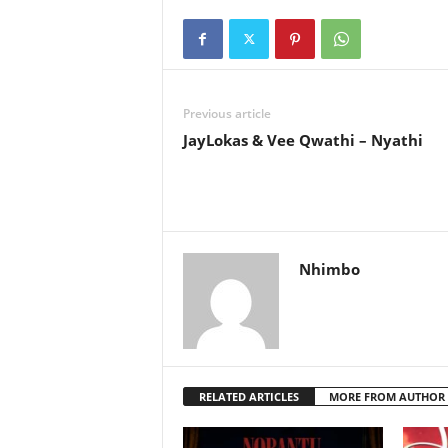
Previous article
JayLokas & Vee Qwathi – Nyathi
Nhimbo
RELATED ARTICLES
MORE FROM AUTHOR