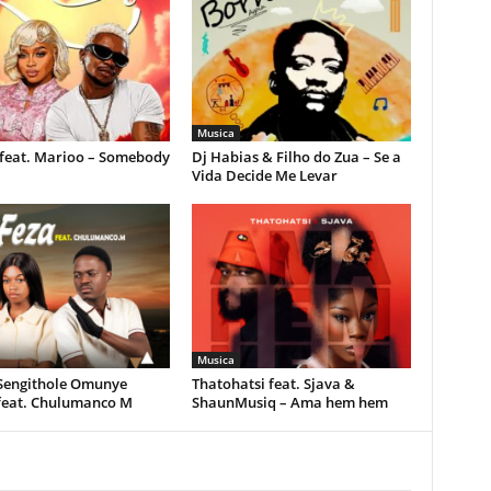
Musica
feat. Marioo – Somebody
Dj Habias & Filho do Zua – Se a
Vida Decide Me Levar
Musica
 Sengithole Omunye
Thatohatsi feat. Sjava &
feat. Chulumanco M
ShaunMusiq – Ama hem hem