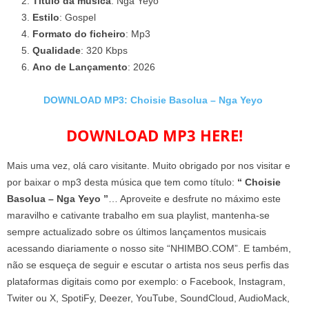
Título da música
: Nga Yeyo
Estilo
: Gospel
Formato do ficheiro
: Mp3
Qualidade
: 320 Kbps
Ano de Lançamento
: 2026
DOWNLOAD MP3: Choisie Basolua – Nga Yeyo
DOWNLOAD MP3 HERE!
Mais uma vez, olá caro visitante. Muito obrigado por nos visitar e
por baixar o mp3 desta música que tem como título:
“ Choisie
Basolua – Nga Yeyo ”
… Aproveite e desfrute no máximo este
maravilho e cativante trabalho em sua playlist, mantenha-se
sempre actualizado sobre os últimos lançamentos musicais
acessando diariamente o nosso site “NHIMBO.COM”. E também,
não se esqueça de seguir e escutar o artista nos seus perfis das
plataformas digitais como por exemplo: o Facebook, Instagram,
Twiter ou X, SpotiFy, Deezer, YouTube, SoundCloud, AudioMack,