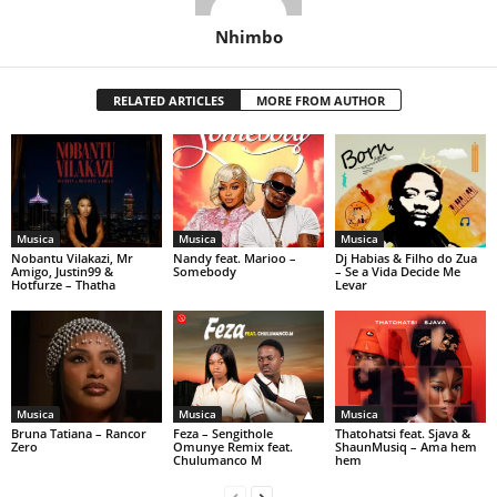
Nhimbo
RELATED ARTICLES
MORE FROM AUTHOR
Musica
Musica
Musica
Nobantu Vilakazi, Mr
Nandy feat. Marioo –
Dj Habias & Filho do Zua
Amigo, Justin99 &
Somebody
– Se a Vida Decide Me
Hotfurze – Thatha
Levar
Musica
Musica
Musica
Bruna Tatiana – Rancor
Feza – Sengithole
Thatohatsi feat. Sjava &
Zero
Omunye Remix feat.
ShaunMusiq – Ama hem
Chulumanco M
hem