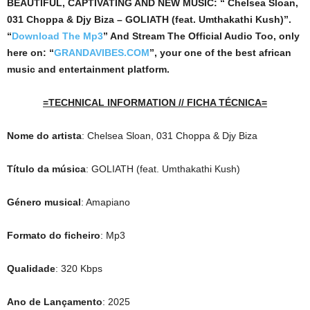
BEAUTIFUL, CAPTIVATING AND NEW MUSIC: “ Chelsea Sloan,
031 Choppa & Djy Biza – GOLIATH (feat. Umthakathi Kush)”.
“
Download The Mp3
”
And Stream The Official Audio Too, only
here on: “
GRANDAVIBES.COM
”, your one of the best african
music and entertainment platform.
=TECHNICAL INFORMATION // FICHA TÉCNICA=
Nome do artista
: Chelsea Sloan, 031 Choppa & Djy Biza
Título da música
: GOLIATH (feat. Umthakathi Kush)
Género musical
: Amapiano
Formato do ficheiro
: Mp3
Qualidade
: 320 Kbps
Ano de Lançamento
: 2025