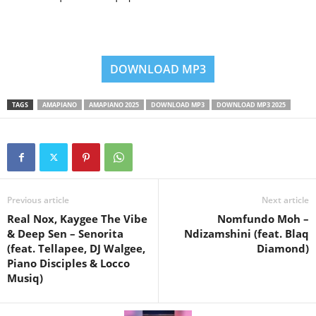
DOWNLOAD MP3
TAGS
AMAPIANO
AMAPIANO 2025
DOWNLOAD MP3
DOWNLOAD MP3 2025
Previous article
Next article
Real Nox, Kaygee The Vibe
Nomfundo Moh –
& Deep Sen – Senorita
Ndizamshini (feat. Blaq
(feat. Tellapee, DJ Walgee,
Diamond)
Piano Disciples & Locco
Musiq)