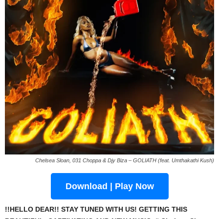
Chelsea Sloan, 031 Choppa & Djy Biza – GOLIATH (feat. Umthakathi Kush)
Download | Play Now
!!HELLO DEAR!! STAY TUNED WITH US! GETTING THIS