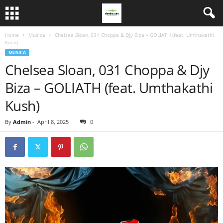
Home
Musica
Chelsea Sloan, 031 Choppa & Djy Biza – GOLIATH (feat. Umthakathi
Kush)
MUSICA
Chelsea Sloan, 031 Choppa & Djy
Biza – GOLIATH (feat. Umthakathi
Kush)
By
Admin
-
April 8, 2025
0