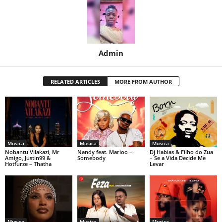
Admin
RELATED ARTICLES
MORE FROM AUTHOR
Musica
Musica
Musica
Nobantu Vilakazi, Mr
Nandy feat. Marioo –
Dj Habias & Filho do Zua
Amigo, Justin99 &
Somebody
– Se a Vida Decide Me
Hotfurze – Thatha
Levar
Musica
Musica
Musica