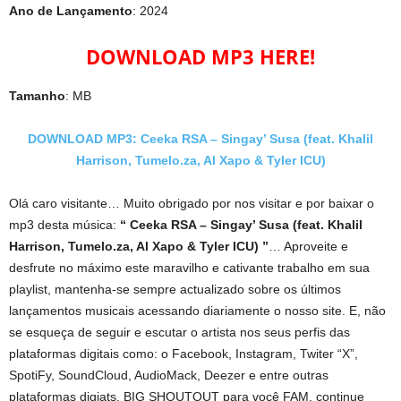
Ano de Lançamento
: 2024
DOWNLOAD MP3 HERE!
Tamanho
: MB
DOWNLOAD MP3: Ceeka RSA – Singay’ Susa (feat. Khalil
Harrison, Tumelo.za, Al Xapo & Tyler ICU)
Olá caro visitante… Muito obrigado por nos visitar e por baixar o
mp3 desta música:
“ Ceeka RSA – Singay’ Susa (feat. Khalil
Harrison, Tumelo.za, Al Xapo & Tyler ICU) ”
… Aproveite e
desfrute no máximo este maravilho e cativante trabalho em sua
playlist, mantenha-se sempre actualizado sobre os últimos
lançamentos musicais acessando diariamente o nosso site. E, não
se esqueça de seguir e escutar o artista nos seus perfis das
plataformas digitais como: o Facebook, Instagram, Twiter “X”,
SpotiFy, SoundCloud, AudioMack, Deezer e entre outras
plataformas digiats. BIG SHOUTOUT para você FAM, continue