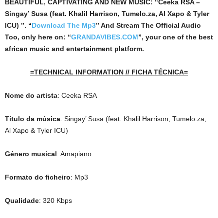
BEAUTIFUL, CAPTIVATING AND NEW MUSIC: “Ceeka RSA –
Singay’ Susa (feat. Khalil Harrison, Tumelo.za, Al Xapo & Tyler
ICU) ”. “
Download The Mp3
”
And Stream The Official Audio
Too, only here on: “
GRANDAVIBES.COM
”, your one of the best
african music and entertainment platform.
=TECHNICAL INFORMATION // FICHA TÉCNICA=
Nome do artista
: Ceeka RSA
Título da música
: Singay’ Susa (feat. Khalil Harrison, Tumelo.za,
Al Xapo & Tyler ICU)
Género musical
: Amapiano
Formato do ficheiro
: Mp3
Qualidade
: 320 Kbps