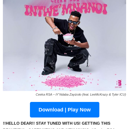
Ceeka RSA – iY’ Ndaba Zayizolo (feat. LeeMcKrazy & Tyler ICU)
Download | Play Now
!!HELLO DEAR!! STAY TUNED WITH US! GETTING THIS