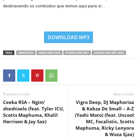
desbravando os conteúdos que temos aqui para si…
DOWNLOAD MP3
TAGS
AMAPIANO
AMAPIANO 2024
DOWNLOAD MP3
DOWNLOAD MP3 2024
Previous article
Next article
Ceeka RSA – Ngim’
Vigro Deep, DJ Maphorisa
sheshisele (feat. Tyler ICU,
& Kabza De Small – A-Z
Scotts Maphuma, Khalil
(Yashi Moto) (feat. Uncool
Harrison & Jay Sax)
MC, Focalistic, Scotts
Maphuma, Ricky Lenyora
& Woza Sjax)