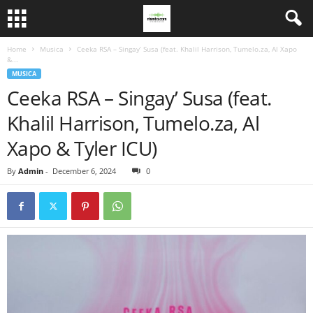
Home
Musica
Ceeka RSA – Singay’ Susa (feat. Khalil Harrison, Tumelo.za, Al Xapo
&...
MUSICA
Ceeka RSA – Singay’ Susa (feat.
Khalil Harrison, Tumelo.za, Al
Xapo & Tyler ICU)
By
Admin
-
December 6, 2024
0