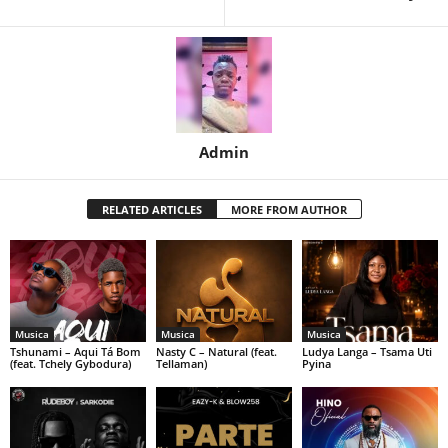
Admin
RELATED ARTICLES
MORE FROM AUTHOR
Musica
Musica
Musica
Tshunami – Aqui Tá Bom
Nasty C – Natural (feat.
Ludya Langa – Tsama Uti
(feat. Tchely Gybodura)
Tellaman)
Pyina